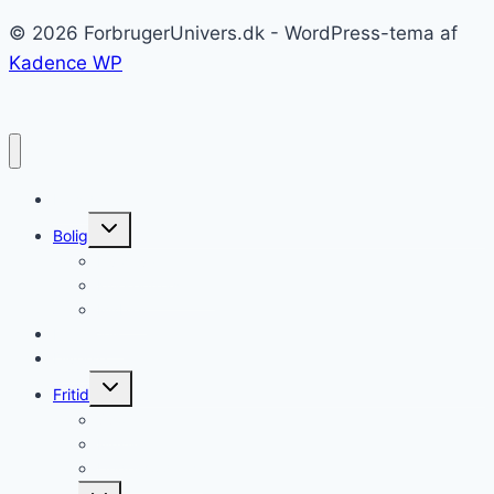
© 2026 ForbrugerUnivers.dk - WordPress-tema af
Kadence WP
Forside
Skift
Bolig
undermenu
Hvidevarer
Køkkenmaskiner
Møbler
Elektronik
Diverse
Skift
Fritid
undermenu
Sport
Musik
Underholdning
Skift