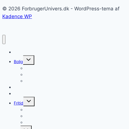
© 2026 ForbrugerUnivers.dk - WordPress-tema af
Kadence WP
Forside
Skift
Bolig
undermenu
Hvidevarer
Køkkenmaskiner
Møbler
Elektronik
Diverse
Skift
Fritid
undermenu
Sport
Musik
Underholdning
Skift