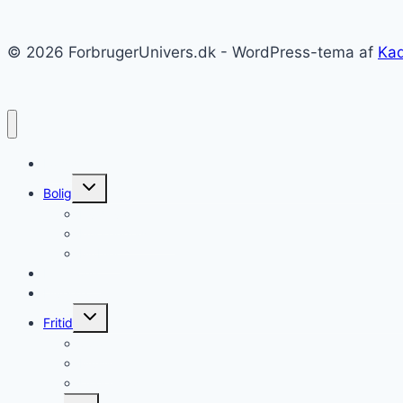
© 2026 ForbrugerUnivers.dk - WordPress-tema af
Ka
Forside
Skift
Bolig
undermenu
Hvidevarer
Køkkenmaskiner
Møbler
Elektronik
Diverse
Skift
Fritid
undermenu
Sport
Musik
Underholdning
Skift