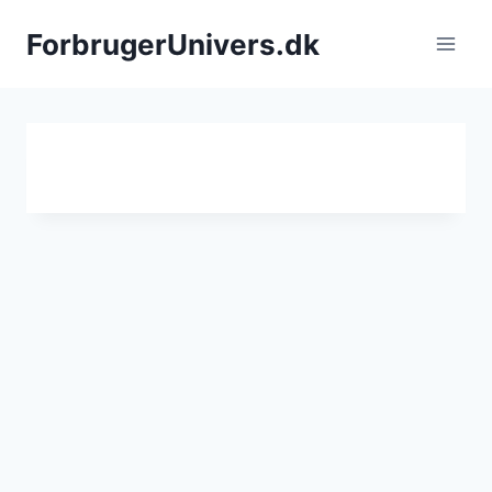
Fortsæt
ForbrugerUnivers.dk
til
indhold