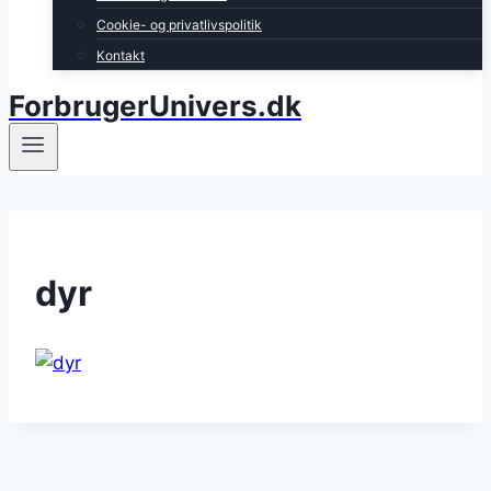
Cookie- og privatlivspolitik
Kontakt
ForbrugerUnivers.dk
dyr