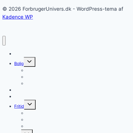
© 2026 ForbrugerUnivers.dk - WordPress-tema af
Kadence WP
Forside
Skift
Bolig
undermenu
Hvidevarer
Køkkenmaskiner
Møbler
Elektronik
Diverse
Skift
Fritid
undermenu
Sport
Musik
Underholdning
Skift