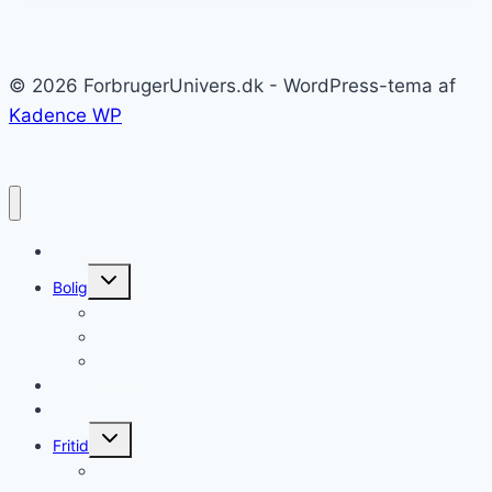
© 2026 ForbrugerUnivers.dk - WordPress-tema af
Kadence WP
Forside
Skift
Bolig
undermenu
Hvidevarer
Køkkenmaskiner
Møbler
Elektronik
Diverse
Skift
Fritid
undermenu
Sport