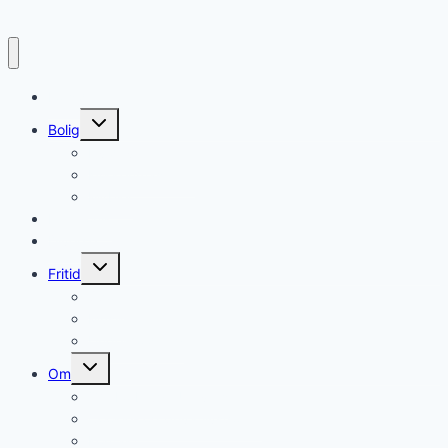
Forside
Skift
Bolig
undermenu
Hvidevarer
Køkkenmaskiner
Møbler
Elektronik
Diverse
Skift
Fritid
undermenu
Sport
Musik
Underholdning
Skift
Om
undermenu
Om ForbrugerUnivers
Cookie- og privatlivspolitik
Kontakt