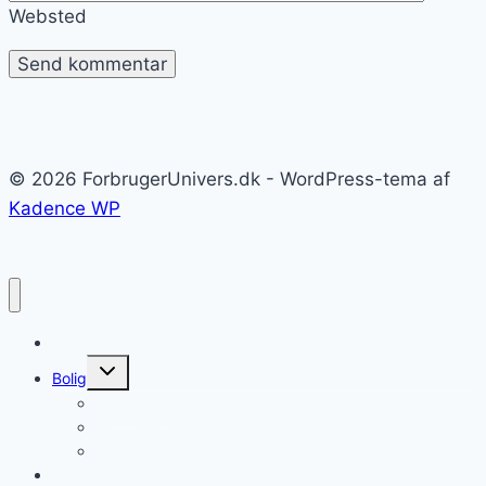
Websted
© 2026 ForbrugerUnivers.dk - WordPress-tema af
Kadence WP
Forside
Skift
Bolig
undermenu
Hvidevarer
Køkkenmaskiner
Møbler
Elektronik