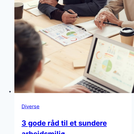
opfyldt
Diverse
3 gode råd til et sundere
arbejdsmiljø