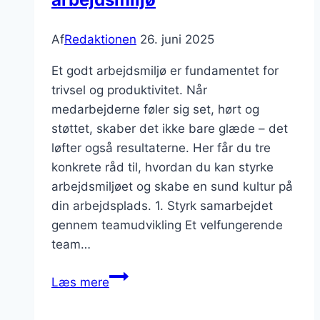
Af
Redaktionen
26. juni 2025
Et godt arbejdsmiljø er fundamentet for
trivsel og produktivitet. Når
medarbejderne føler sig set, hørt og
støttet, skaber det ikke bare glæde – det
løfter også resultaterne. Her får du tre
konkrete råd til, hvordan du kan styrke
arbejdsmiljøet og skabe en sund kultur på
din arbejdsplads. 1. Styrk samarbejdet
gennem teamudvikling Et velfungerende
team…
3
Læs mere
gode
råd