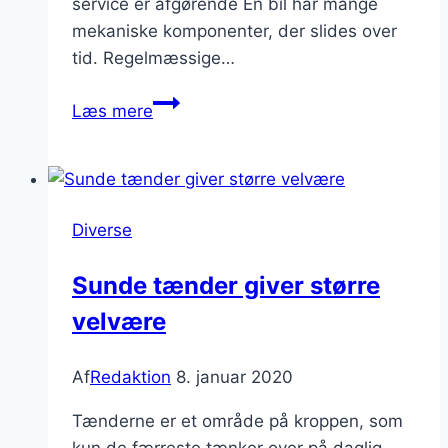
service er afgørende En bil har mange
mekaniske komponenter, der slides over
tid. Regelmæssige…
Sådan
Læs mere
holder
du
din
bil
Diverse
i
topform
Sunde tænder giver større
hele
velvære
året
rundt
Af
Redaktion
8. januar 2020
Tænderne er et område på kroppen, som
kun de færreste tænker over på daglig