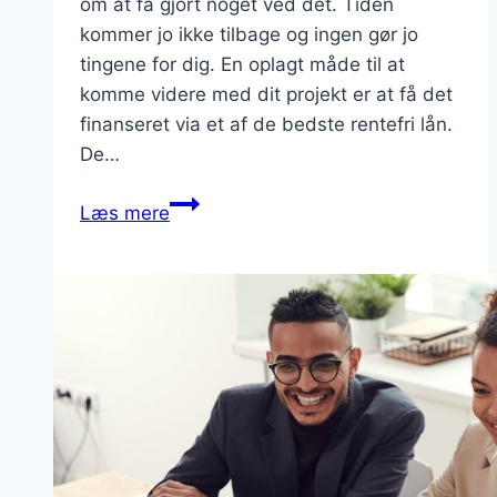
om at få gjort noget ved det. Tiden
kommer jo ikke tilbage og ingen gør jo
tingene for dig. En oplagt måde til at
komme videre med dit projekt er at få det
finanseret via et af de bedste rentefri lån.
De…
Vælg
Læs mere
det
bedste
rentefrie
lån
til
at
få
din
drøm