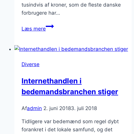
tusindvis af kroner, som de fleste danske
forbrugere har…
Sådan
Læs mere
sparer
du
penge
på
Diverse
din
forsikring
Internethandlen i
bedemandsbranchen stiger
Af
admin
2. juni 2018
3. juli 2018
Tidligere var bedemænd som regel dybt
forankret i det lokale samfund, og det