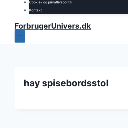
Cookie- og privatlivspolitik
Kontakt
ForbrugerUnivers.dk
hay spisebordsstol