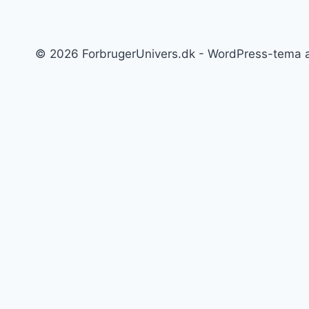
© 2026 ForbrugerUnivers.dk - WordPress-tema 
Forside
Skift
Bolig
undermenu
Hvidevarer
Køkkenmaskiner
Møbler
Elektronik
Diverse
Skift
Fritid
undermenu
Sport
Musik
Underholdning