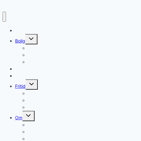
Forside
Skift
Bolig
undermenu
Hvidevarer
Køkkenmaskiner
Møbler
Elektronik
Diverse
Skift
Fritid
undermenu
Sport
Musik
Underholdning
Skift
Om
undermenu
Om ForbrugerUnivers
Cookie- og privatlivspolitik
Kontakt