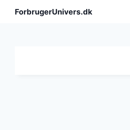
Fortsæt
ForbrugerUnivers.dk
til
indhold