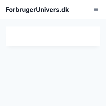
Fortsæt
ForbrugerUnivers.dk
til
indhold