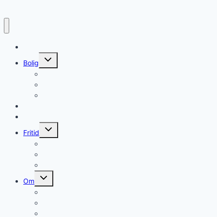
Forside
Skift
Bolig
undermenu
Hvidevarer
Køkkenmaskiner
Møbler
Elektronik
Diverse
Skift
Fritid
undermenu
Sport
Musik
Underholdning
Skift
Om
undermenu
Om ForbrugerUnivers
Cookie- og privatlivspolitik
Kontakt