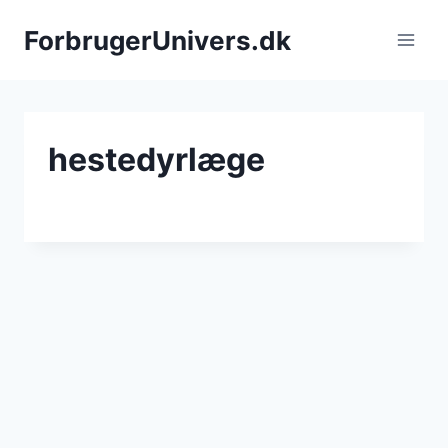
Fortsæt
ForbrugerUnivers.dk
til
indhold
hestedyrlæge