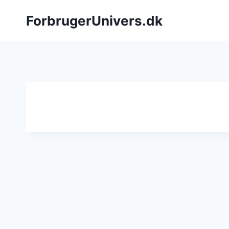
Fortsæt
ForbrugerUnivers.dk
til
indhold