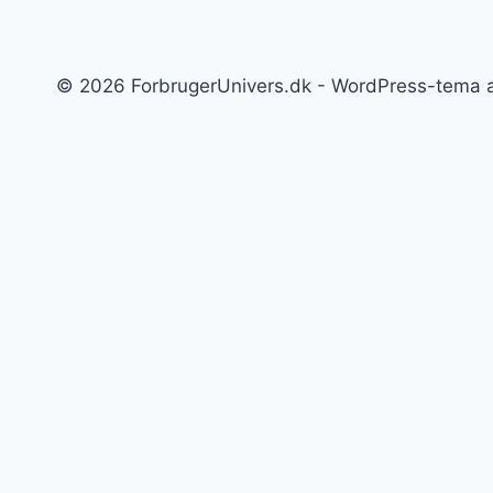
© 2026 ForbrugerUnivers.dk - WordPress-tema 
Forside
Skift
Bolig
undermenu
Hvidevarer
Køkkenmaskiner
Møbler
Elektronik
Diverse
Skift
Fritid
undermenu
Sport
Musik
Underholdning