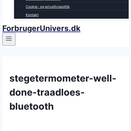
Cookie- og privatlivspolitik
Kontakt
ForbrugerUnivers.dk
stegetermometer-well-
done-traadloes-
bluetooth