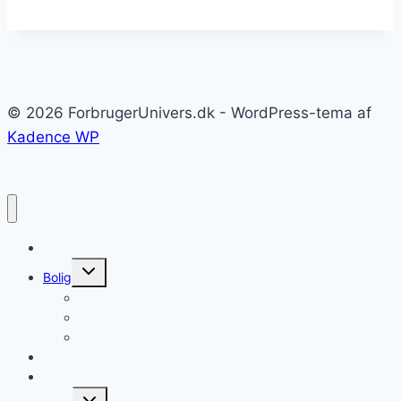
© 2026 ForbrugerUnivers.dk - WordPress-tema af
Kadence WP
Forside
Skift
Bolig
undermenu
Hvidevarer
Køkkenmaskiner
Møbler
Elektronik
Diverse
Skift