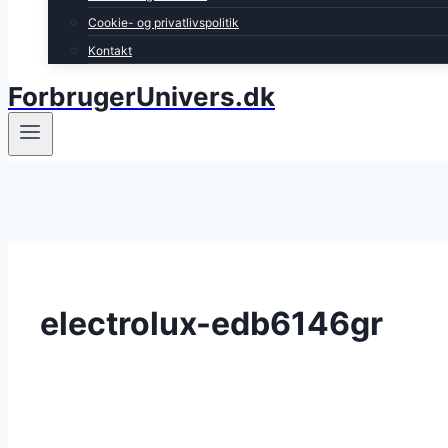
Cookie- og privatlivspolitik
Kontakt
ForbrugerUnivers.dk
electrolux-edb6146gr