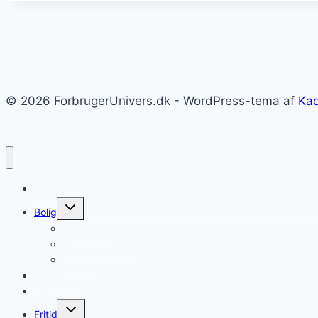
© 2026 ForbrugerUnivers.dk - WordPress-tema af
Ka
Forside
Skift
Bolig
undermenu
Hvidevarer
Køkkenmaskiner
Møbler
Elektronik
Diverse
Skift
Fritid
undermenu