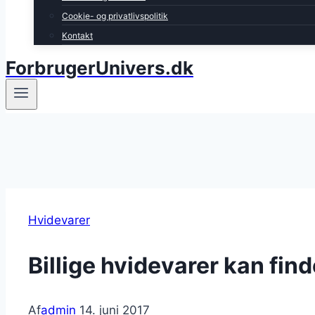
Cookie- og privatlivspolitik
Kontakt
ForbrugerUnivers.dk
Hvidevarer
Billige hvidevarer kan fin
Af
admin
14. juni 2017