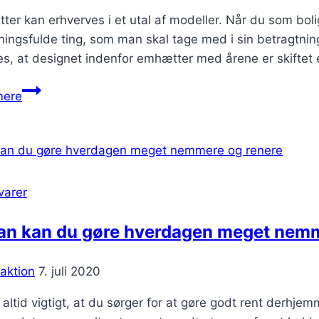
er kan erhverves i et utal af modeller. Når du som boli
ingsfulde ting, som man skal tage med i sin betragtning,
s, at designet indenfor emhætter med årene er skiftet 
Find
mere
den
bedste
emhætte
til
den
varer
bedste
pris
an kan du gøre hverdagen meget nemm
aktion
7. juli 2020
 altid vigtigt, at du sørger for at gøre godt rent derhje