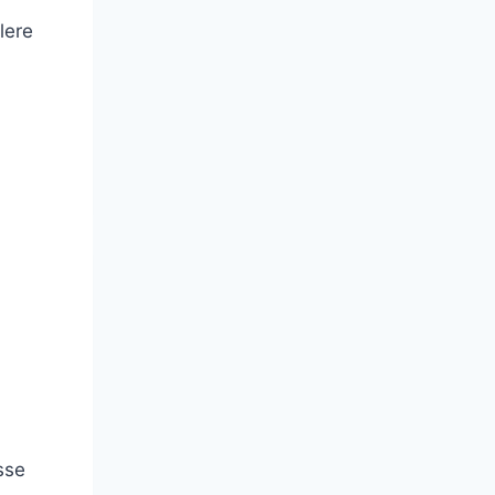
lere
sse