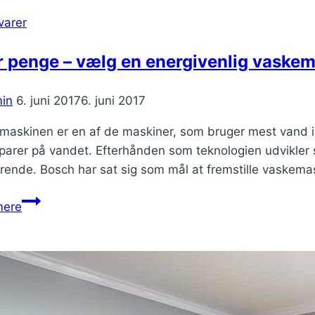
varer
r penge – vælg en energivenlig vaske
in
6. juni 2017
6. juni 2017
askinen er en af de maskiner, som bruger mest vand i h
parer på vandet. Efterhånden som teknologien udvikler 
rende. Bosch har sat sig som mål at fremstille vaskema
Spar
mere
penge
–
vælg
en
energivenlig
vaskemaskine