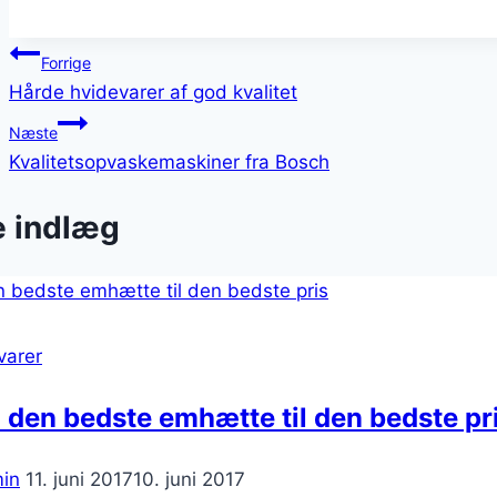
Indlægsnavigation
Forrige
Hårde hvidevarer af god kvalitet
Næste
Kvalitetsopvaskemaskiner fra Bosch
e indlæg
varer
 den bedste emhætte til den bedste pr
in
11. juni 2017
10. juni 2017