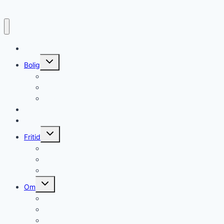
Forside
Skift
Bolig
undermenu
Hvidevarer
Køkkenmaskiner
Møbler
Elektronik
Diverse
Skift
Fritid
undermenu
Sport
Musik
Underholdning
Skift
Om
undermenu
Om ForbrugerUnivers
Cookie- og privatlivspolitik
Kontakt