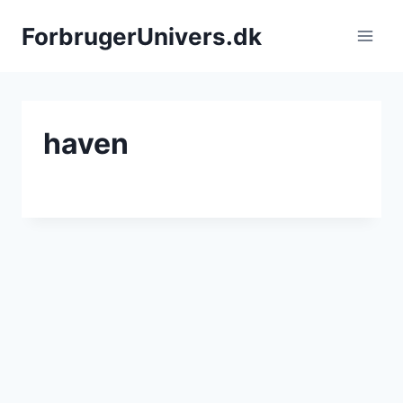
Fortsæt
ForbrugerUnivers.dk
til
indhold
haven