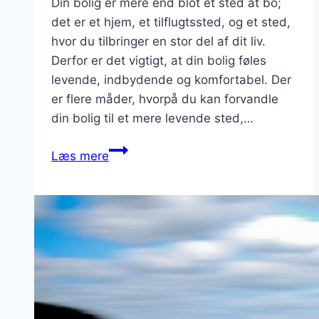
Din bolig er mere end blot et sted at bo;
det er et hjem, et tilflugtssted, og et sted,
hvor du tilbringer en stor del af dit liv.
Derfor er det vigtigt, at din bolig føles
levende, indbydende og komfortabel. Der
er flere måder, hvorpå du kan forvandle
din bolig til et mere levende sted,…
Sådan
Læs mere
kan
du
gøre
din
bolig
mere
levende