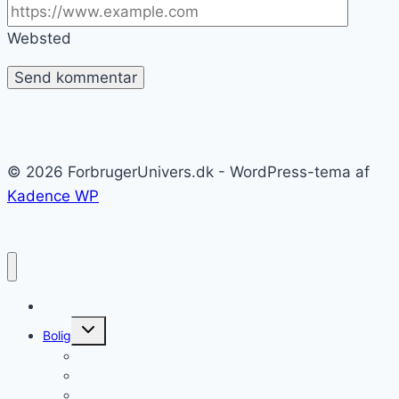
Websted
© 2026 ForbrugerUnivers.dk - WordPress-tema af
Kadence WP
Forside
Skift
Bolig
undermenu
Hvidevarer
Køkkenmaskiner
Møbler