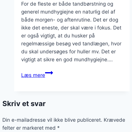
For de fleste er både tandbørstning og
generel mundhygiejne en naturlig del af
både morgen- og aftenrutine. Det er dog
ikke det eneste, der skal være i fokus. Det
er også vigtigt, at du husker på
regelmæssige besøg ved tandlægen, hvor
du skal undersøges for huller mv. Det er
vigtigt at sikre en god mundhygiejne….
Gode
Læs mere
råd
til
en
Skriv et svar
bedre
mundhygiejne
Din e-mailadresse vil ikke blive publiceret.
Krævede
felter er markeret med
*