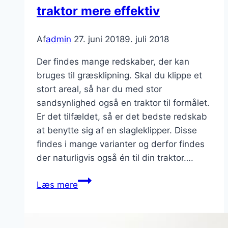
traktor mere effektiv
Af
admin
27. juni 2018
9. juli 2018
Der findes mange redskaber, der kan
bruges til græsklipning. Skal du klippe et
stort areal, så har du med stor
sandsynlighed også en traktor til formålet.
Er det tilfældet, så er det bedste redskab
at benytte sig af en slagleklipper. Disse
findes i mange varianter og derfor findes
der naturligvis også én til din traktor….
Slagleklippere
Læs mere
gør
græsklipningen
med