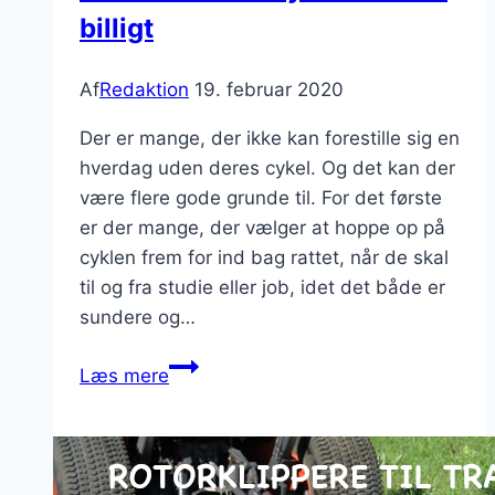
billigt
Af
Redaktion
19. februar 2020
Der er mange, der ikke kan forestille sig en
hverdag uden deres cykel. Og det kan der
være flere gode grunde til. For det første
er der mange, der vælger at hoppe op på
cyklen frem for ind bag rattet, når de skal
til og fra studie eller job, idet det både er
sundere og…
Køb
Læs mere
din
næste
cykel
online