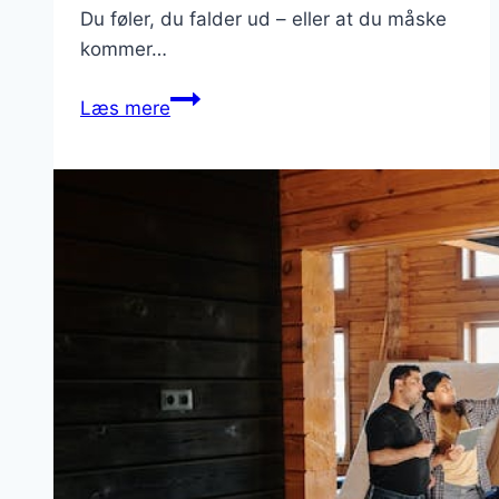
Du føler, du falder ud – eller at du måske
kommer…
Hypnose
Læs mere
i
København
fjerner
din
højdeskræk