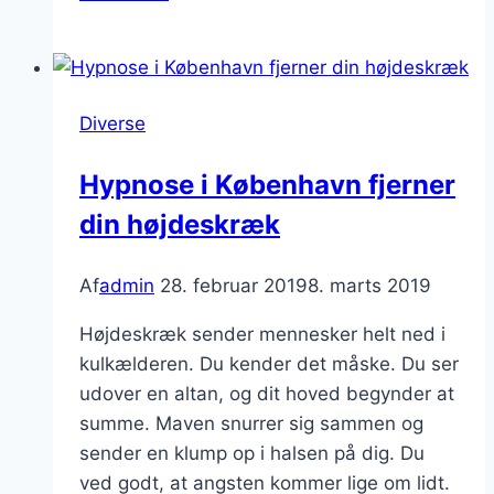
klar
til
høst
sæsonen
Diverse
Hypnose i København fjerner
din højdeskræk
Af
admin
28. februar 2019
8. marts 2019
Højdeskræk sender mennesker helt ned i
kulkælderen. Du kender det måske. Du ser
udover en altan, og dit hoved begynder at
summe. Maven snurrer sig sammen og
sender en klump op i halsen på dig. Du
ved godt, at angsten kommer lige om lidt.