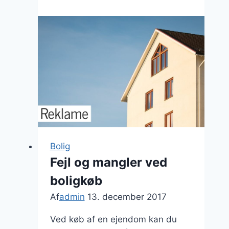
køkkenvask
–
sådan
løser
du
problemet!
Bolig
Fejl og mangler ved
boligkøb
Af
admin
13. december 2017
Ved køb af en ejendom kan du