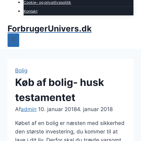
Cookie- og privatlivspolitik
Kontakt
ForbrugerUnivers.dk
Bolig
Køb af bolig- husk
testamentet
Af
admin
10. januar 2018
4. januar 2018
Købet af en bolig er næsten med sikkerhed
den største investering, du kommer til at
lave i dit liv. Derfor skal du træde varsomt,