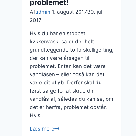
problemet!
Af
admin
1. august 2017
30. juli
2017
Hvis du har en stoppet
køkkenvask, så er der helt
grundlæggende to forskellige ting,
der kan være årsagen til
problemet. Enten kan det være
vandlåsen – eller også kan det
være dit afløb. Derfor skal du
først sørge for at skrue din
vandlås af, således du kan se, om
det er herfra, problemet opstår.
Hvis…
Stoppet
Læs mere