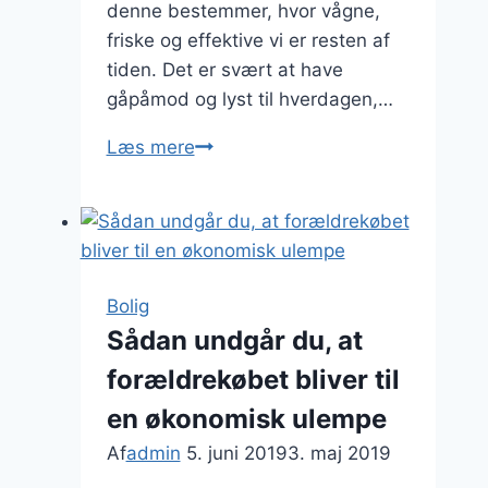
denne bestemmer, hvor vågne,
friske og effektive vi er resten af
tiden. Det er svært at have
gåpåmod og lyst til hverdagen,…
Vælg
Læs mere
din
dyne
med
omhu
Bolig
Sådan undgår du, at
forældrekøbet bliver til
en økonomisk ulempe
Af
admin
5. juni 2019
3. maj 2019