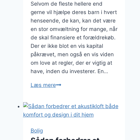
Selvom de fleste hellere end
gerne vil hjælpe deres barn i hvert
henseende, de kan, kan det være
en stor omvæltning for mange, når
de skal finansiere et forældrekøb.
Der er ikke blot en vis kapital
påkrævet, men også en vis viden
om love at regler, der er vigtig at
have, inden du investerer. En…
Sådan
Læs mere
undgår
du,
at
forældrekøbet
bliver
Bolig
til