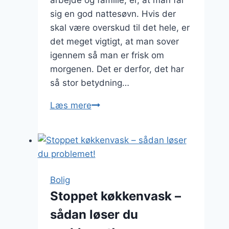
arbejde og familie, er, at man får
sig en god nattesøvn. Hvis der
skal være overskud til det hele, er
det meget vigtigt, at man sover
igennem så man er frisk om
morgenen. Det er derfor, det har
så stor betydning…
Få
Læs mere
en
god
nattesøvn
med
en
Bolig
ny
Stoppet køkkenvask –
seng
sådan løser du