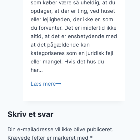
som køber være så uheldig, at du
opdager, at der er ting, ved huset
eller lejligheden, der ikke er, som
du forventer. Det er imidlertid ikke
altid, at det er ensbetydende med
at det pågældende kan
kategoriseres som en juridisk fejl
eller mangel. Hvis det hus du
har…
Fejl
Læs mere
og
mangler
ved
Skriv et svar
boligkøb
Din e-mailadresse vil ikke blive publiceret.
Krævede felter er markeret med
*