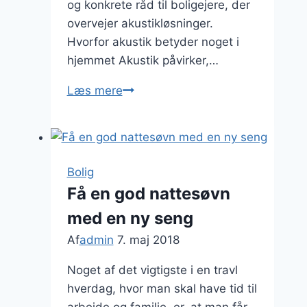
og konkrete råd til boligejere, der
overvejer akustikløsninger.
Hvorfor akustik betyder noget i
hjemmet Akustik påvirker,…
Sådan
Læs mere
forbedrer
et
akustikloft
både
Bolig
komfort
Få en god nattesøvn
og
med en ny seng
design
i
Af
admin
7. maj 2018
dit
Noget af det vigtigste i en travl
hjem
hverdag, hvor man skal have tid til