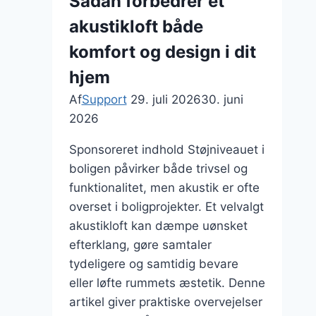
Sådan forbedrer et
en
akustikloft både
økonomisk
ulempe
komfort og design i dit
hjem
Af
Support
29. juli 2026
30. juni
2026
Sponsoreret indhold Støjniveauet i
boligen påvirker både trivsel og
funktionalitet, men akustik er ofte
overset i boligprojekter. Et velvalgt
akustikloft kan dæmpe uønsket
efterklang, gøre samtaler
tydeligere og samtidig bevare
eller løfte rummets æstetik. Denne
artikel giver praktiske overvejelser