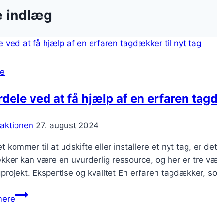
e indlæg
se
rdele ved at få hjælp af en erfaren tagd
aktionen
27. august 2024
t kommer til at udskifte eller installere et nyt tag, er de
ker kan være en uvurderlig ressource, og her er tre væs
gprojekt. Ekspertise og kvalitet En erfaren tagdækker,
3
mere
fordele