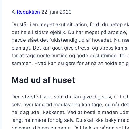
Af
Redaktion
22. juni 2020
Du står i en meget akut situation, fordi du netop s
det hele i sidste øjeblik. Du har meget på arbejd
havde slået det fuldstændig ud af hovedet. Nu næ
planlagt. Det kan godt give stress, og stress kan s
for at tage nogle hurtige og gode beslutninger for 
sammen. Hvad kan du gøre for at nå at holde en 
Mad ud af huset
Den største hjælp som du kan give dig selv, er helt
selv, hvor lang tid madlavning kan tage, og når de
hel dag ude i køkkenet. Ved at bestille maden udefra,
langt nemmere for dig selv. Du skal ikke bekymre d
bekymre dig om en menu. Det hele er sådan set besl