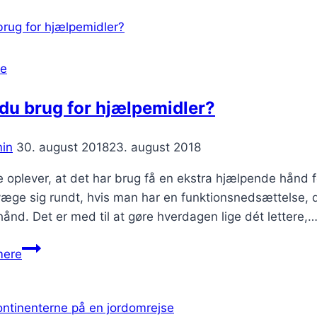
ved
at
få
hjælp
se
af
en
du brug for hjælpemidler?
erfaren
tagdækker
in
30. august 2018
23. august 2018
til
nyt
 oplever, at det har brug få en ekstra hjælpende hånd
tag
æge sig rundt, hvis man har en funktionsnedsættelse, de
ånd. Det er med til at gøre hverdagen lige dét lettere,
Har
mere
du
brug
for