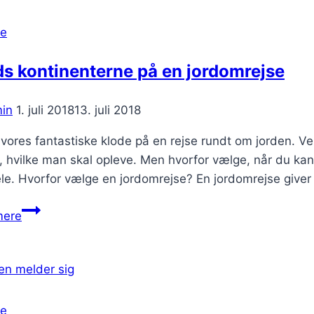
hjælpemidler?
se
s kontinenterne på en jordomrejse
in
1. juli 2018
13. juli 2018
vores fantastiske klode på en rejse rundt om jorden. Ve
, hvilke man skal opleve. Men hvorfor vælge, når du ka
le. Hvorfor vælge en jordomrejse? En jordomrejse giver
Kryds
mere
kontinenterne
på
en
jordomrejse
se