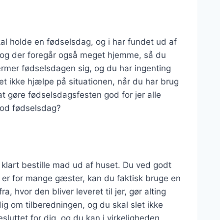
kal holde en fødselsdag, og i har fundet ud af
e, og der foregår også meget hjemme, så du
rmer fødselsdagen sig, og du har ingenting
let ikke hjælpe på situationen, når du har brug
at gøre fødselsdagsfesten god for jer alle
god fødselsdag?
 klart bestille mad ud af huset. Du ved godt
t er for mange gæster, kan du faktisk bruge en
 hvor den bliver leveret til jer, gør alting
ig om tilberedningen, og du skal slet ikke
uttet for dig, og du kan i virkeligheden