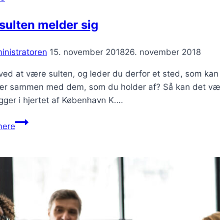
sulten melder sig
inistratoren
15. november 2018
26. november 2018
ved at være sulten, og leder du derfor et sted, som kan
r sammen med dem, som du holder af? Så kan det være, 
gger i hjertet af København K….
Når
mere
sulten
melder
sig