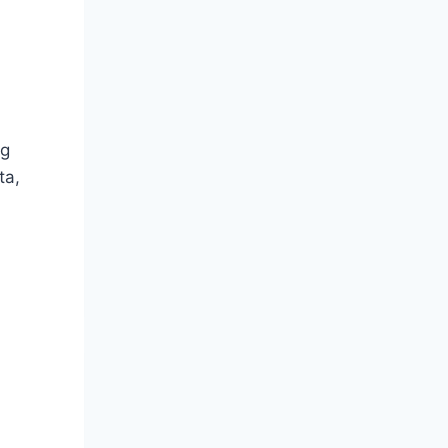
og
ta,