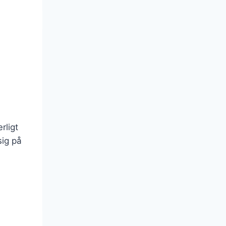
rligt
sig på