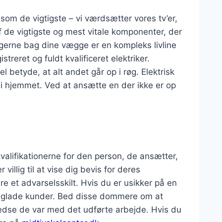
som de vigtigste – vi værdsætter vores tv’er,
f de vigtigste og mest vitale komponenter, der
ngerne bag dine vægge er en kompleks livline
reret og fuldt kvalificeret elektriker.
betyde, at alt andet går op i røg. Elektrisk
s i hjemmet. Ved at ansætte en der ikke er op
alifikationerne for den person, de ansætter,
illig til at vise dig bevis for deres
re et advarselsskilt. Hvis du er usikker på en
re glade kunder. Bed disse dommere om at
fredse de var med det udførte arbejde. Hvis du