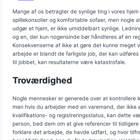
Mange af os betragter de synlige ting i vores hjem 
spillekonsoller og komfortable sofaer, men nogle a
udgør et hjem, er ikke umiddelbart synlige. Ledni
og en, der kun nogensinde bør håndteres af en regist
Konsekvenserne af ikke at gøre det kunne meget vel 
arbejde er blandt de farligste job, der kan udføre
til jobbet, kan resultaterne være katastrofale.
Troværdighed
Nogle mennesker er generede over at kontrollere kv
men hvis du arbejder med en varemand, der ikke er v
kvalifikations- og registreringsstatus, kan dette væ
person, bed dem om at give referencer til tidlige
forklare det arbejde, de havde udført, og hvor til