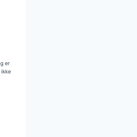
g er
 ikke