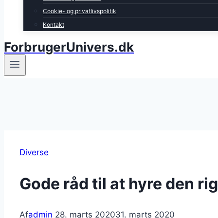
Cookie- og privatlivspolitik
Kontakt
ForbrugerUnivers.dk
Diverse
Gode råd til at hyre den rig
Af
admin
28. marts 2020
31. marts 2020