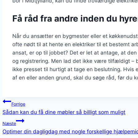
bor i Midtjylland, kan du finde troværdige elektrik
Få råd fra andre inden du hyre
Når du ansætter en bygmester eller et køkkenudstyr
ofte nødt til at hente en elektriker til et bestemt 
ansat, er op til jobbet? Det er let at antage, at den
og registrering. Men lad det ikke være tilfældigt – 
ikke presset til hurtigt at tage en beslutning. Hvis e
af en eller anden grund, skal du søge råd, før du 
Indlægsnavigation
Forrige
Sådan kan du få dine møbler så billigt som muligt
Næste
Optimer din dagligdag med nogle forskellige hjælpemi