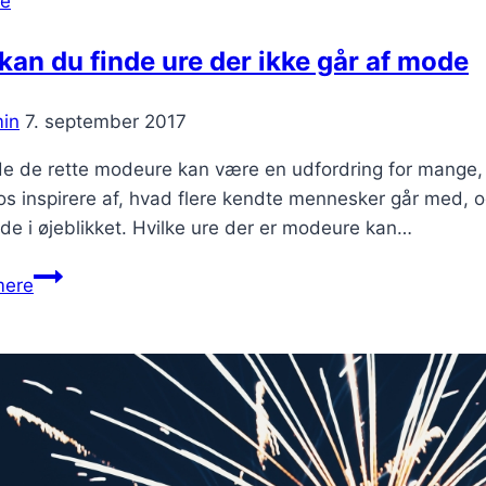
se
starte
din
kan du finde ure der ikke går af mode
egen
virksomhed?
in
7. september 2017
de de rette modeure kan være en udfordring for mange,
os inspirere af, hvad flere kendte mennesker går med, o
e i øjeblikket. Hvilke ure der er modeure kan…
Her
mere
kan
du
finde
ure
der
ikke
går