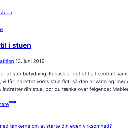
du
gode
brugte
reservedele
se
til
din
til i stuen
bil
aktion
13. juni 2019
er af stor betydning. Faktisk er det et helt centralt sa
t, vi får indrettet vores stue flot, så den er varm og im
 indretter din stue, bør du tænke over følgende: Møble
Ny
mere
stil
i
stuen