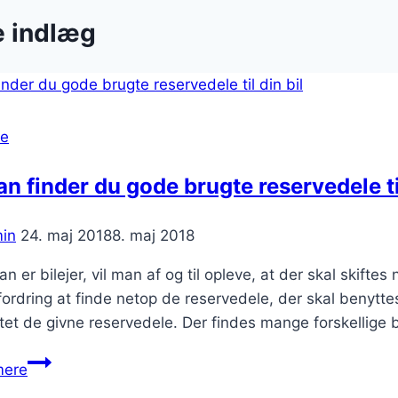
e indlæg
se
n finder du gode brugte reservedele til
in
24. maj 2018
8. maj 2018
n er bilejer, vil man af og til opleve, at der skal skift
ordring at finde netop de reservedele, der skal benyt
tet de givne reservedele. Der findes mange forskellige
Sådan
mere
finder