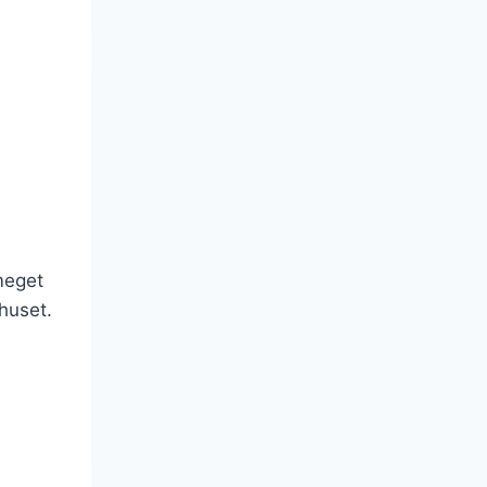
meget
 huset.