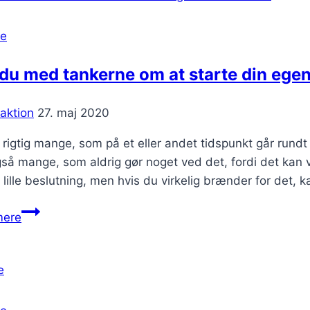
se
du med tankerne om at starte din ege
aktion
27. maj 2020
r rigtig mange, som på et eller andet tidspunkt går ru
så mange, som aldrig gør noget ved det, fordi det kan v
lille beslutning, men hvis du virkelig brænder for det, 
Går
mere
du
med
tankerne
om
at