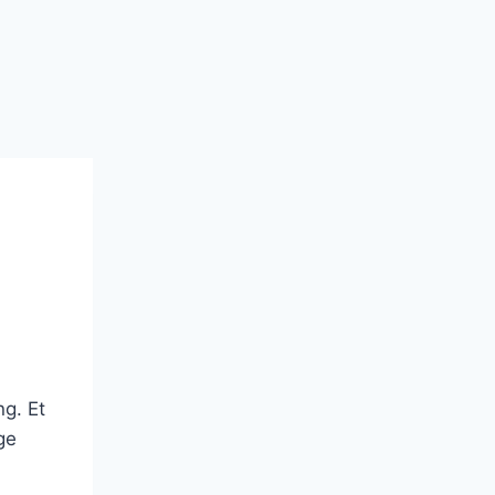
ng. Et
ge