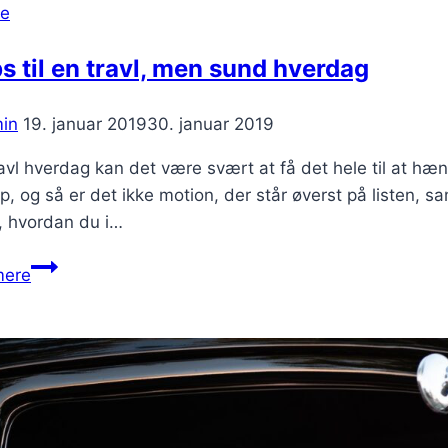
se
ps til en travl, men sund hverdag
in
19. januar 2019
30. januar 2019
ravl hverdag kan det være svært at få det hele til at 
p, og så er det ikke motion, der står øverst på listen,
il, hvordan du i…
3
mere
tips
til
en
travl,
men
sund