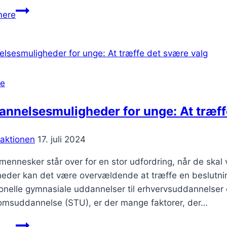
Sådan
mere
skaber
du
et
indbydende
udemiljø
se
der
danner
nnelsesmuligheder for unge: At træff
rammer
for
aktionen
17. juli 2024
fællesskab
mennesker står over for en stor udfordring, når de ska
eder kan det være overvældende at træffe en beslutning,
ionelle gymnasiale uddannelser til erhvervsuddannelser
msuddannelse (STU), er der mange faktorer, der…
Uddannelsesmuligheder