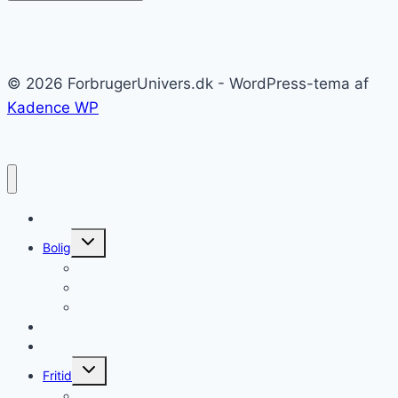
© 2026 ForbrugerUnivers.dk - WordPress-tema af
Kadence WP
Forside
Skift
Bolig
undermenu
Hvidevarer
Køkkenmaskiner
Møbler
Elektronik
Diverse
Skift
Fritid
undermenu
Sport