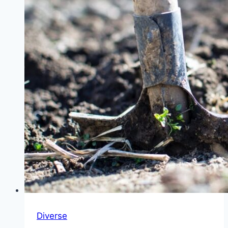
økonomisk
tryghed
Diverse