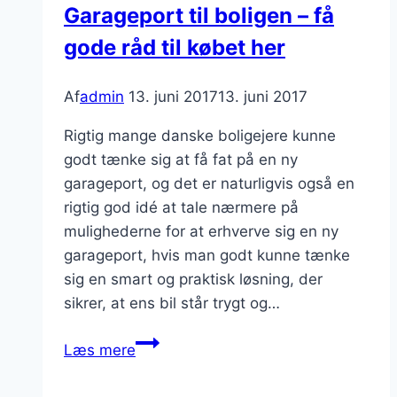
Garageport til boligen – få
gode råd til købet her
Af
admin
13. juni 2017
13. juni 2017
Rigtig mange danske boligejere kunne
godt tænke sig at få fat på en ny
garageport, og det er naturligvis også en
rigtig god idé at tale nærmere på
mulighederne for at erhverve sig en ny
garageport, hvis man godt kunne tænke
sig en smart og praktisk løsning, der
sikrer, at ens bil står trygt og…
Garageport
Læs mere
til
boligen