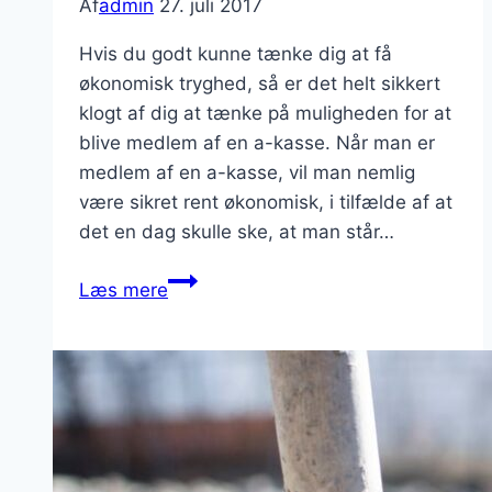
Af
admin
27. juli 2017
Hvis du godt kunne tænke dig at få
økonomisk tryghed, så er det helt sikkert
klogt af dig at tænke på muligheden for at
blive medlem af en a-kasse. Når man er
medlem af en a-kasse, vil man nemlig
være sikret rent økonomisk, i tilfælde af at
det en dag skulle ske, at man står…
Bliv
Læs mere
medlem
af
en
a-
kasse
og
få