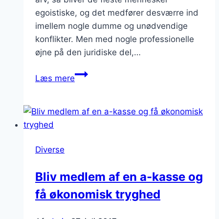
egoistiske, og det medfører desværre ind
imellem nogle dumme og unødvendige
konflikter. Men med nogle professionelle
øjne på den juridiske del,…
Undgå
Læs mere
misforståelser
og
konflikter
–
få
Diverse
hjælp
til
Bliv medlem af en a-kasse og
det
få økonomisk tryghed
juridiske