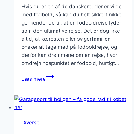
Hvis du er en af de danskere, der er vilde
med fodbold, så kan du helt sikkert nikke
genkendende til, at en fodboldrejse lyder
som den ultimative rejse. Det er dog ikke
altid, at kæresten eller svigerfamilien
ønsker at tage med på fodboldrejse, og
derfor kan drømmene om en rejse, hvor
omdrejningspunktet er fodbold, hurtigt…
Tag
Læs mere
vennerne
med
på
en
uforglemmelig
Diverse
fodboldrejse