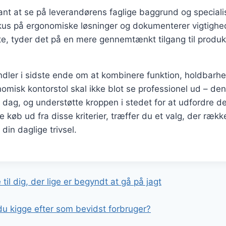
ant at se på leverandørens faglige baggrund og speciali
okus på ergonomiske løsninger og dokumenterer vigtighe
øtte, tyder det på en mere gennemtænkt tilgang til produk
dler i sidste ende om at kombinere funktion, holdbarhe
omisk kontorstol skal ikke blot se professionel ud – den
r dag, og understøtte kroppen i stedet for at udfordre d
e køb ud fra disse kriterier, træffer du et valg, der ræk
i din daglige trivsel.
gation
til dig, der lige er begyndt at gå på jagt
du kigge efter som bevidst forbruger?