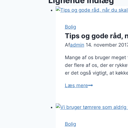
Lignende indlæg
Bolig
Tips og gode råd, 
Af
admin
14. november 201
Mange af os bruger meget t
der flere af os, der er ryk
er det også vigtigt, at køkk
Tips
Læs mere
og
gode
råd,
når
du
Bolig