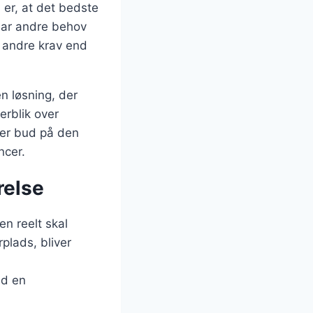
er, at det bedste
har andre behov
 andre krav end
n løsning, der
erblik over
der bud på den
ncer.
relse
en reelt skal
plads, bliver
nd en