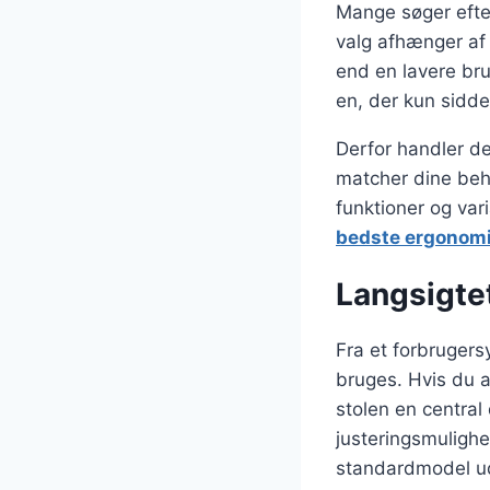
Mange søger efte
valg afhænger af
end en lavere br
en, der kun sidder
Derfor handler d
matcher dine beho
funktioner og var
bedste ergonomi
Langsigtet
Fra et forbrugers
bruges. Hvis du a
stolen en central
justeringsmuligh
standardmodel ud