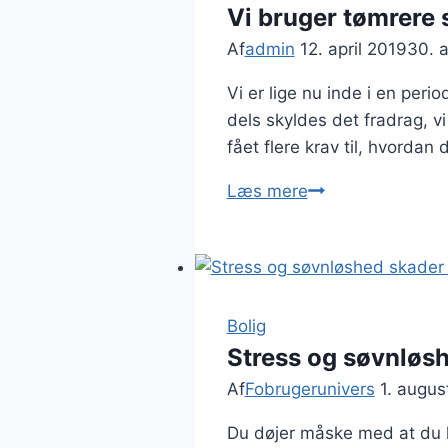
skal
Vi bruger tømrere 
have
Af
admin
12. april 2019
30. a
nyt
Vi er lige nu inde i en per
køkken
dels skyldes det fradrag, v
fået flere krav til, hvordan
Vi
Læs mere
bruger
tømrere
som
aldrig
før
Bolig
Stress og søvnløsh
Af
Fobrugerunivers
1. augus
Du døjer måske med at du li