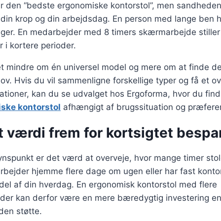
r den “bedste ergonomiske kontorstol”, men sandheden 
 din krop og din arbejdsdag. En person med lange ben 
uger. En medarbejder med 8 timers skærmarbejde stiller
 i kortere perioder.
et mindre om én universel model og mere om at finde de
v. Hvis du vil sammenligne forskellige typer og få et ov
iationer, kan du se udvalget hos Ergoforma, hvor du fin
ske kontorstol
afhængigt af brugssituation og præfere
 værdi frem for kortsigtet bespa
ynspunkt er det værd at overveje, hvor mange timer stol
rbejder hjemme flere dage om ugen eller har fast kontor
 del af din hverdag. En ergonomisk kontorstol med flere
eder kan derfor være en mere bæredygtig investering e
en støtte.