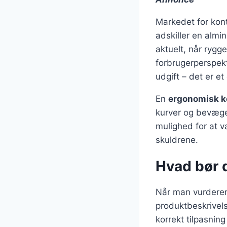
Markedet for kon
adskiller en almin
aktuelt, når rygg
forbrugerperspekt
udgift – det er e
En
ergonomisk k
kurver og bevægel
mulighed for at va
skuldrene.
Hvad bør 
Når man vurderer 
produktbeskrivel
korrekt tilpasnin