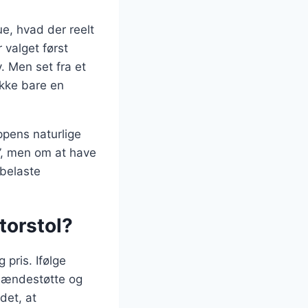
e, hvad der reelt
 valget først
. Men set fra et
ikke bare en
ppens naturlige
t”, men om at have
rbelaste
torstol?
 pris. Ifølge
 lændestøtte og
det, at