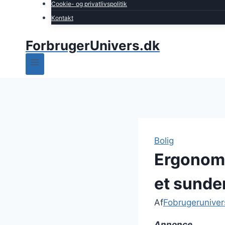
Cookie- og privatlivspolitik
Kontakt
ForbrugerUnivers.dk
Bolig
Ergonomi
et sunde
Af
Fobrugeruniver
Annonce