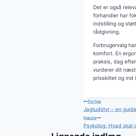
Det er også relev
forhandler har f
indstilling og st
rådgivning.
Forbrugervalg han
komfort. En ergon
praksis, dag efte
vurderer dit næst
prisskiltet og ind 
Indlægsnavi
Forrige
Jagtudstyr – en guide 
Næste
Psykolog: Hvad skal 