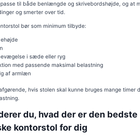
 passe til både benlængde og skrivebordshøjde, og at 
dinger og smerter over tid.
ntorstol bør som minimum tilbyde:
dehøjde
en
bevægelse i sæde eller ryg
uktion med passende maksimal belastning
alg af armlæn
 afgørende, hvis stolen skal kunne bruges mange timer d
astning.
derer du, hvad der er den bedste
e kontorstol for dig