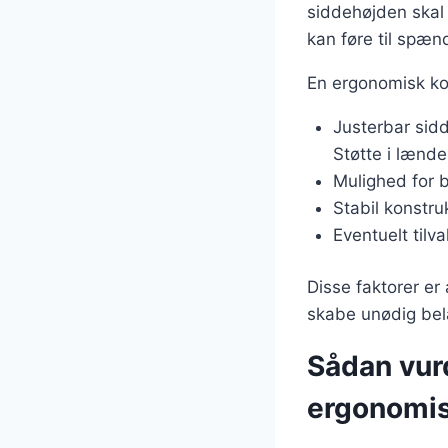
siddehøjden skal
kan føre til spæn
En ergonomisk ko
Justerbar sid
Støtte i lænd
Mulighed for 
Stabil konstr
Eventuelt tilv
Disse faktorer er
skabe unødig bel
Sådan vur
ergonomisk