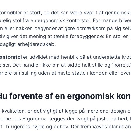
tormøbler er stort, og det kan være svært at gennemsku
delig stol fra en ergonomisk kontorstol. For mange bliver
en eller nakken begynder at gøre opmærksom på sig selv
iv giver det mening at tænke forebyggende: En stol er 
t dagligt arbejdsredskab.
ontorstol
er udviklet med henblik på at understøtte kro
ser. Det handler ikke om at sidde helt stille og “korrek
riere sin stilling uden at miste støtte i lænden eller ove
du forvente af en ergonomisk kon
kvaliteten, er det vigtigt at kigge på mere end design og
serne hos Ergoforma lægges der vægt på justerbarhed,
g til brugerens højde og behov. Der fremhæves blandt an