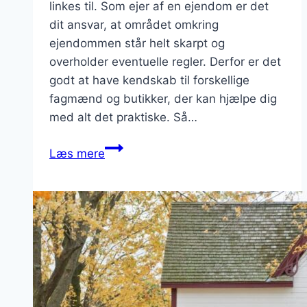
linkes til. Som ejer af en ejendom er det
dit ansvar, at området omkring
ejendommen står helt skarpt og
overholder eventuelle regler. Derfor er det
godt at have kendskab til forskellige
fagmænd og butikker, der kan hjælpe dig
med alt det praktiske. Så…
Få
Læs mere
styr
på
udearealet
omkring
din
ejendom