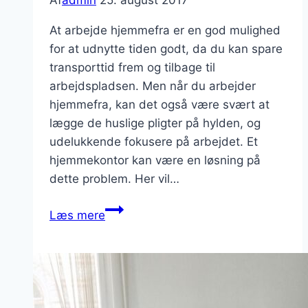
At arbejde hjemmefra er en god mulighed
for at udnytte tiden godt, da du kan spare
transporttid frem og tilbage til
arbejdspladsen. Men når du arbejder
hjemmefra, kan det også være svært at
lægge de huslige pligter på hylden, og
udelukkende fokusere på arbejdet. Et
hjemmekontor kan være en løsning på
dette problem. Her vil…
Sådan
Læs mere
skaber
du
det
gode
hjemmekontor