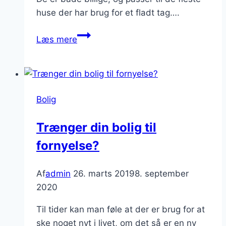
huse der har brug for et fladt tag….
Spar
Læs mere
penge
ved
at
købe
Bolig
et
grønt
Trænger din bolig til
tag
fornyelse?
Af
admin
26. marts 2019
8. september
2020
Til tider kan man føle at der er brug for at
ske noget nyt i livet, om det så er en ny