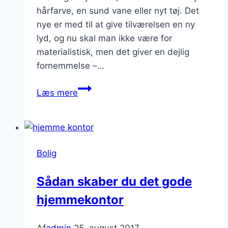
hårfarve, en sund vane eller nyt tøj. Det
nye er med til at give tilværelsen en ny
lyd, og nu skal man ikke være for
materialistisk, men det giver en dejlig
fornemmelse –…
Trænger
Læs mere
din
bolig
til
fornyelse?
Bolig
Sådan skaber du det gode
hjemmekontor
Af
admin
25. august 2017