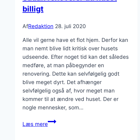
billigt
Af
Redaktion
28. juli 2020
Alle vil gerne have et flot hjem. Derfor kan
man nemt blive lidt kritisk over husets
udseende. Efter noget tid kan det således
medføre, at man påbegynder en
renovering. Dette kan selvfølgelig godt
blive meget dyrt. Det afhænger
selvfølgelig også af, hvor meget man
kommer til at ændre ved huset. Der er
nogle mennesker, som…
Sådan
Læs mere
renoverer
du