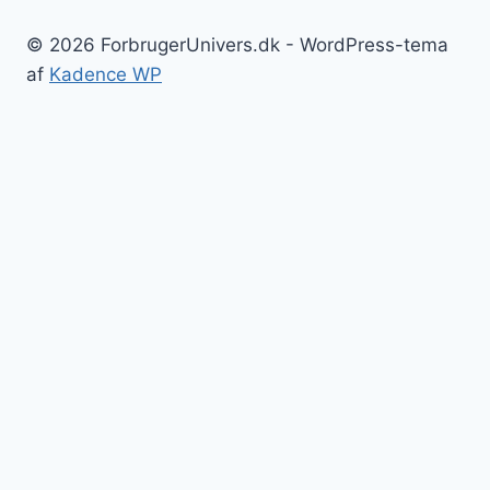
© 2026 ForbrugerUnivers.dk - WordPress-tema
af
Kadence WP
Forside
Skift
Bolig
undermenu
Hvidevarer
Køkkenmaskiner
Møbler
Elektronik
Diverse
Skift
Fritid
undermenu
Sport
Musik
Underholdning