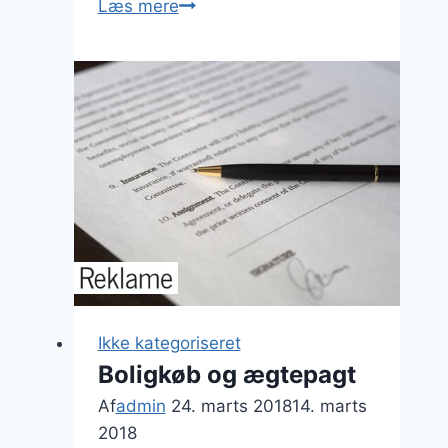
Jagt
Læs mere
boligdrømmen
udenfor
byen
Ikke kategoriseret
Boligkøb og ægtepagt
Af
admin
24. marts 2018
14. marts
2018