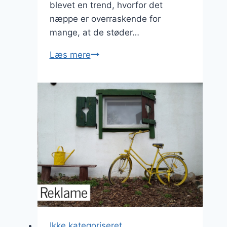
blevet en trend, hvorfor det
næppe er overraskende for
mange, at de støder…
Kelimtæppet
Læs mere
indtager
de
danske
hjem
Ikke kategoriseret