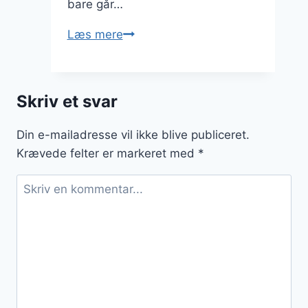
bare går…
Find
Læs mere
den
rette
hue
Skriv et svar
eller
cap
Din e-mailadresse vil ikke blive publiceret.
for
Krævede felter er markeret med
*
dig
på
nettet