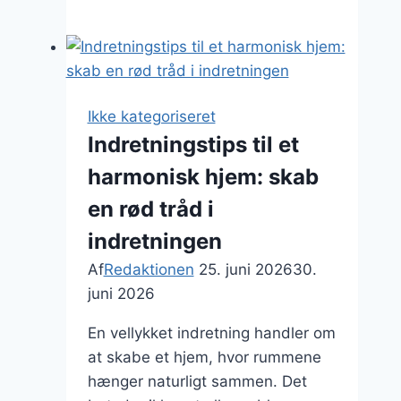
gode
råd
til
sommerferie
aktiviteter
Ikke kategoriseret
i
Indretningstips til et
Danmark
harmonisk hjem: skab
en rød tråd i
indretningen
Af
Redaktionen
25. juni 2026
30.
juni 2026
En vellykket indretning handler om
at skabe et hjem, hvor rummene
hænger naturligt sammen. Det