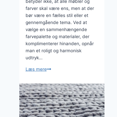
betyder ikke, at alle møbler og
farver skal være ens, men at der
bør være en fælles stil eller et
gennemgående tema. Ved at
vælge en sammenhængende
farvepalette og materialer, der
komplimenterer hinanden, opnår
man et roligt og harmonisk
udtryk…
Indretningstips
Læs mere
til
et
harmonisk
hjem:
skab
en