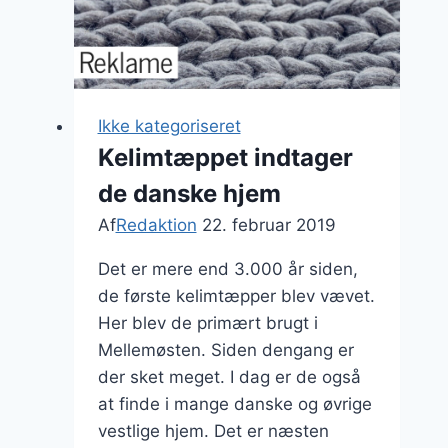
rød
tråd
i
indretningen
Ikke kategoriseret
Kelimtæppet indtager
de danske hjem
Af
Redaktion
22. februar 2019
Det er mere end 3.000 år siden,
de første kelimtæpper blev vævet.
Her blev de primært brugt i
Mellemøsten. Siden dengang er
der sket meget. I dag er de også
at finde i mange danske og øvrige
vestlige hjem. Det er næsten