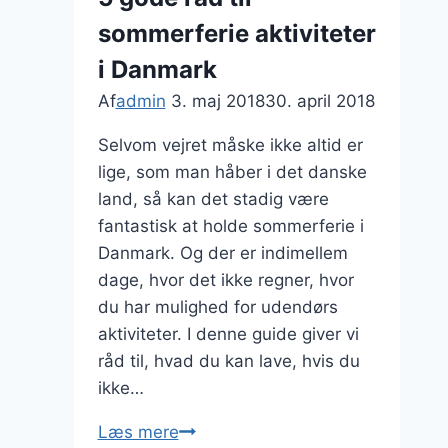
sommerferie aktiviteter
i Danmark
Af
admin
3. maj 2018
30. april 2018
Selvom vejret måske ikke altid er
lige, som man håber i det danske
land, så kan det stadig være
fantastisk at holde sommerferie i
Danmark. Og der er indimellem
dage, hvor det ikke regner, hvor
du har mulighed for udendørs
aktiviteter. I denne guide giver vi
råd til, hvad du kan lave, hvis du
ikke…
5
Læs mere