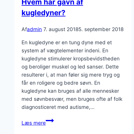
Hvem har gavn af
kugledyner?
Af
admin
7. august 2018
5. september 2018
En kugledyne er en tung dyne med et
system af vægtelementer indeni. En
kugledyne stimulerer kropsbevidstheden
og beroliger muskel og led sanser. Dette
resulterer i, at man føler sig mere tryg og
får en roligere og bedre søvn. En
kugledyne kan bruges af alle mennesker
med søvnbesvær, men bruges ofte af folk
diagnosticeret med autisme,…
Hvem
Læs mere
har