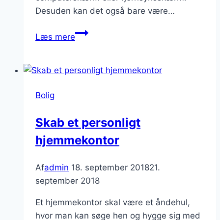
Desuden kan det også bare være…
Solfilm
Læs mere
kan
hjælpe,
når
solen
Bolig
står
lavt
Skab et personligt
hjemmekontor
Af
admin
18. september 2018
21.
september 2018
Et hjemmekontor skal være et åndehul,
hvor man kan søge hen og hygge sig med