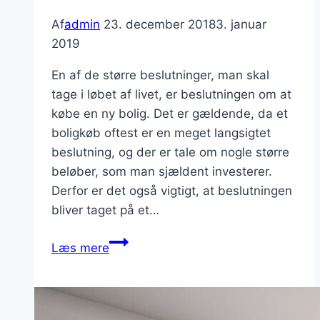
Af
admin
23. december 2018
3. januar
2019
En af de større beslutninger, man skal
tage i løbet af livet, er beslutningen om at
købe en ny bolig. Det er gældende, da et
boligkøb oftest er en meget langsigtet
beslutning, og der er tale om nogle større
beløber, som man sjældent investerer.
Derfor er det også vigtigt, at beslutningen
bliver taget på et…
Gode
Læs mere
råd
ved
køb
af