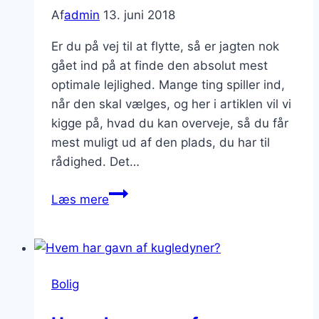
Af
admin
13. juni 2018
Er du på vej til at flytte, så er jagten nok
gået ind på at finde den absolut mest
optimale lejlighed. Mange ting spiller ind,
når den skal vælges, og her i artiklen vil vi
kigge på, hvad du kan overveje, så du får
mest muligt ud af den plads, du har til
rådighed. Det…
Sådan
Læs mere
udnytter
du
din
lejlighed
Bolig
bedst