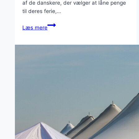
af de danskere, der vælger at låne penge
til deres ferie,…
Flere
Læs mere
danskere
låner
penge
til
ferien