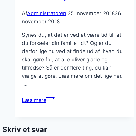
Af
Administratoren
25. november 2018
26.
november 2018
Synes du, at det er ved at være tid til, at
du forkæler din familie lidt? Og er du
derfor lige nu ved at finde ud af, hvad du
skal gøre for, at alle bliver glade og
tilfredse? Så er der flere ting, du kan
vælge at gøre. Læs mere om det lige her.
…
Inviter
Læs mere
familien
ud
på
Skriv et svar
lækker