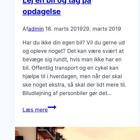
Lej en bil og tag på
oplev
opdagelse
noget
nyt
Af
admin
16. marts 2019
29. marts 2019
Har du ikke din egen bil? Vil du gerne ud
og opleve noget? Det kan være svært at
bevæge sig rundt, hvis man ikke har en
bil. Offentlig transport og en cykel kan
hjælpe til i hverdagen, men når der skal
ske noget ekstra, så skal der lidt mere til.
Biludlejning af personbiler gør det…
Lej
Læs mere
en
bil
og