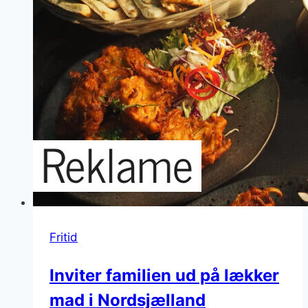
fest
Fritid
Inviter familien ud på lækker
mad i Nordsjælland