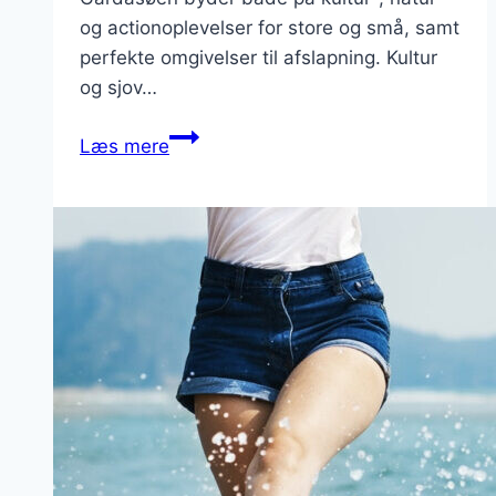
og actionoplevelser for store og små, samt
perfekte omgivelser til afslapning. Kultur
og sjov…
Gardasøen
Læs mere
–
ferie
for
enhver
smag