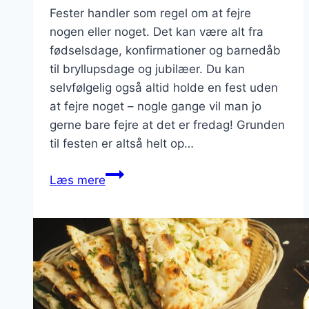
Fester handler som regel om at fejre
nogen eller noget. Det kan være alt fra
fødselsdage, konfirmationer og barnedåb
til bryllupsdage og jubilæer. Du kan
selvfølgelig også altid holde en fest uden
at fejre noget – nogle gange vil man jo
gerne bare fejre at det er fredag! Grunden
til festen er altså helt op…
Sådan
Læs mere
får
du
folk
til
at
huske
din