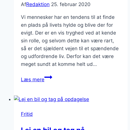
Af
Redaktion
25. februar 2020
Vi mennesker har en tendens til at finde
en plads på livets hylde og blive der for
evigt. Der er en vis tryghed ved at kende
sin rolle, og selvom dette kan være rart,
så er det sjældent vejen til et spændende
og udfordrende liv. Derfor kan det være
meget sundt at komme helt ud…
Kom
Læs mere
ud
af
din
komfort-
Fritid
zone
og