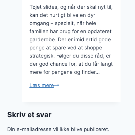
Tøjet slides, og når der skal nyt til,
kan det hurtigt blive en dyr
omgang – specielt, når hele
familien har brug for en opdateret
garderobe. Der er imidlertid gode
penge at spare ved at shoppe
strategisk. Følger du disse råd, er
der god chance for, at du får langt
mere for pengene og finder…
Sådan
Læs mere
sparer
du
penge
Skriv et svar
på
tøj
Din e-mailadresse vil ikke blive publiceret.
til