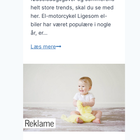
helt store trends, skal du se med
her. El-motorcykel Ligesom el-
biler har været populære i nogle
år, er…
Det
Læs mere
vildeste
legetøj
til
børn
i
år