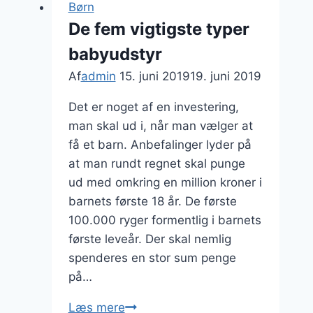
Børn
De fem vigtigste typer
babyudstyr
Af
admin
15. juni 2019
19. juni 2019
Det er noget af en investering,
man skal ud i, når man vælger at
få et barn. Anbefalinger lyder på
at man rundt regnet skal punge
ud med omkring en million kroner i
barnets første 18 år. De første
100.000 ryger formentlig i barnets
første leveår. Der skal nemlig
spenderes en stor sum penge
på…
De
Læs mere