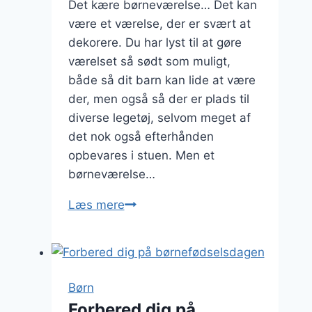
Det kære børneværelse… Det kan
være et værelse, der er svært at
dekorere. Du har lyst til at gøre
værelset så sødt som muligt,
både så dit barn kan lide at være
der, men også så der er plads til
diverse legetøj, selvom meget af
det nok også efterhånden
opbevares i stuen. Men et
børneværelse…
Find
Læs mere
det
helt
rigtige
til
Børn
børneværelset
Forbered dig på