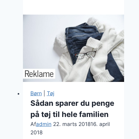
fem
vigtigste
typer
babyudstyr
Børn
|
Tøj
Sådan sparer du penge
på tøj til hele familien
Af
admin
22. marts 2018
16. april
2018