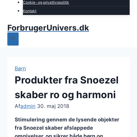
Cookie- og privatlivspolitik
Kontakt
ForbrugerUnivers.dk
Børn
Produkter fra Snoezel
skaber ro og harmoni
Af
admin
30. maj 2018
Stimulering gennem de lysende objekter
fra Snoezel skaber afslappede
omgivelser, og sikrer både børn og