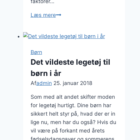
faktorer…
Klæd
Læs mere
dit
barn
i
det
Børn
rette
Det vildeste legetøj til
børnetøj
børn i år
Af
admin
25. januar 2018
Som med alt andet skifter moden
for legetøj hurtigt. Dine børn har
sikkert helt styr på, hvad der er in
lige nu, men har du også? Hvis du
vil være på forkant med årets
fødselsdagsgaver og sommerens