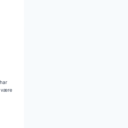
har
t være