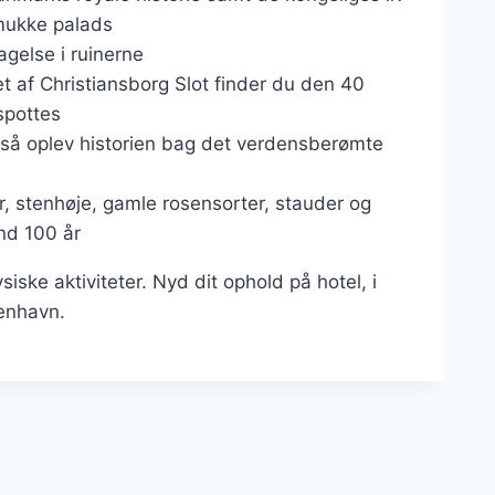
smukke palads
gelse i ruinerne
et af Christiansborg Slot finder du den 40
spottes
l, så oplev historien bag det verdensberømte
 stenhøje, gamle rosensorter, stauder og
nd 100 år
ske aktiviteter. Nyd dit ophold på hotel, i
benhavn.