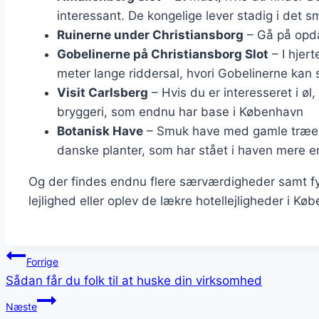
interessant. De kongelige lever stadig i det 
Ruinerne under Christiansborg
– Gå på opda
Gobelinerne på Christiansborg Slot
– I hjert
meter lange riddersal, hvori Gobelinerne kan 
Visit Carlsberg
– Hvis du er interesseret i ø
bryggeri, som endnu har base i København
Botanisk Have
– Smuk have med gamle træer,
danske planter, som har stået i haven mere e
Og der findes endnu flere særværdigheder samt fysi
lejlighed eller oplev de lækre hotellejligheder i Kø
Indlægsnavigation
Forrige
Sådan får du folk til at huske din virksomhed
Næste