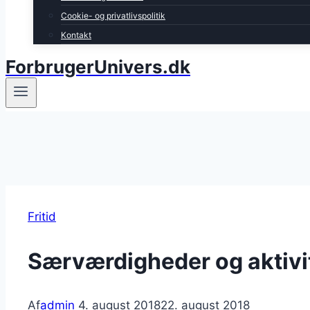
Cookie- og privatlivspolitik
Kontakt
ForbrugerUnivers.dk
Fritid
Særværdigheder og aktivi
Af
admin
4. august 2018
22. august 2018