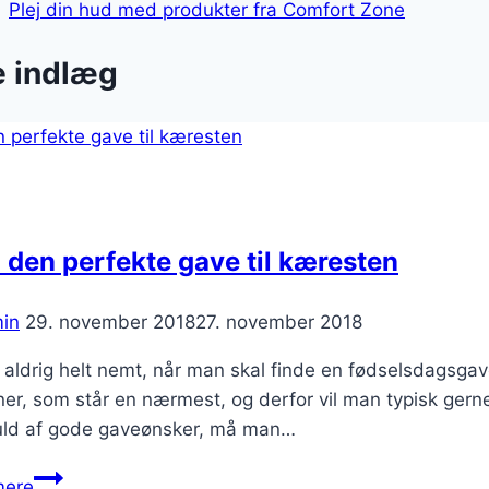
Plej din hud med produkter fra Comfort Zone
e indlæg
 den perfekte gave til kæresten
in
29. november 2018
27. november 2018
 aldrig helt nemt, når man skal finde en fødselsdagsgave 
er, som står en nærmest, og derfor vil man typisk gerne 
fuld af gode gaveønsker, må man…
Find
mere