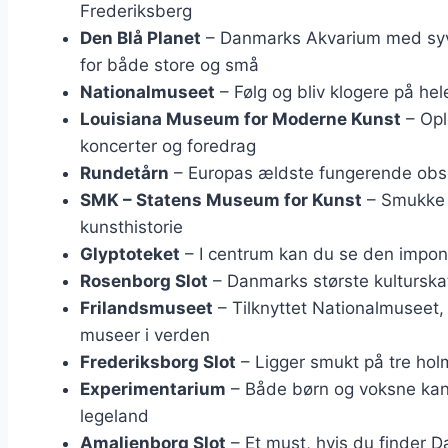
Frederiksberg
Den Blå Planet
– Danmarks Akvarium med syv mi
for både store og små
Nationalmuseet
– Følg og bliv klogere på he
Louisiana Museum for Moderne Kunst
– Opl
koncerter og foredrag
Rundetårn
– Europas ældste fungerende obs
SMK – Statens Museum for Kunst
– Smukke u
kunsthistorie
Glyptoteket
– I centrum kan du se den impon
Rosenborg Slot
– Danmarks største kulturska
Frilandsmuseet
– Tilknyttet Nationalmuseet,
museer i verden
Frederiksborg Slot
– Ligger smukt på tre hol
Experimentarium
– Både børn og voksne kan 
legeland
Amalienborg Slot
– Et must, hvis du finder D