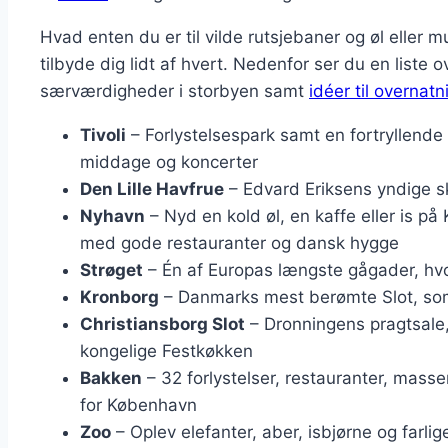
Hvad enten du er til vilde rutsjebaner og øl elle
tilbyde dig lidt af hvert. Nedenfor ser du en liste
særværdigheder i storbyen samt
idéer til overnatn
Tivoli
– Forlystelsespark samt en fortryllende h
middage og koncerter
Den Lille Havfrue
– Edvard Eriksens yndige sk
Nyhavn
– Nyd en kold øl, en kaffe eller is 
med gode restauranter og dansk hygge
Strøget
– Én af Europas længste gågader, h
Kronborg
– Danmarks mest berømte Slot, som
Christiansborg Slot
– Dronningens pragtsale,
kongelige Festkøkken
Bakken
– 32 forlystelser, restauranter, masse
for København
Zoo
– Oplev elefanter, aber, isbjørne og farli