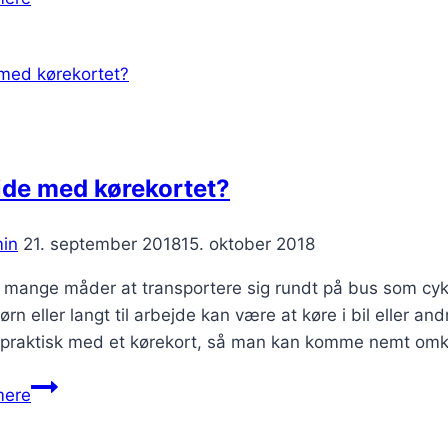
den
perfekte
gave
til
kæresten
ide med kørekortet?
in
21. september 2018
15. oktober 2018
r mange måder at transportere sig rundt på bus som cyk
rn eller langt til arbejde kan være at køre i bil eller 
 praktisk med et kørekort, så man kan komme nemt omk
På
mere
tide
med