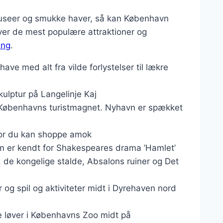
r museer og smukke haver, så kan København
 over de mest populære attraktioner og
ing
.
ave med alt fra vilde forlystelser til lækre
ulptur på Langelinje Kaj
på Københavns turistmagnet. Nyhavn er spækket
vor du kan shoppe amok
 er kendt for Shakespeares drama ’Hamlet’
 de kongelige stalde, Absalons ruiner og Det
r og spil og aktiviteter midt i Dyrehaven nord
ge løver i Københavns Zoo midt på