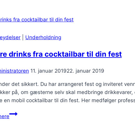
godt
selskabsspil
kan
få
alle
ceydelser
|
Underholdning
i
godt
e drinks fra cocktailbar til din fest
humør
inistratoren
11. januar 2019
22. januar 2019
der det sikkert. Du har arrangeret fest og inviteret ven
ikker på, om gæsterne selv skal medbringe drikkevarer, 
le en mobil cocktailbar til din fest. Her medfølger profes
Lækre
mere
drinks
fra