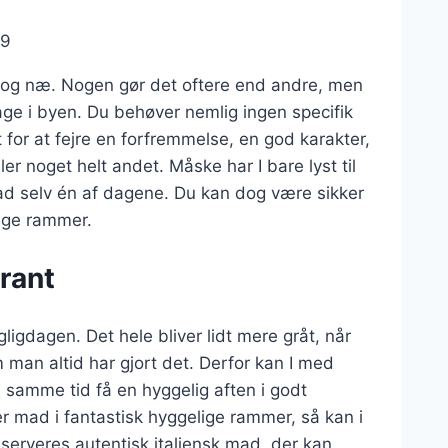
19
 og næ. Nogen gør det oftere end andre, men
age i byen. Du behøver nemlig ingen specifik
t for at fejre en forfremmelse, en god karakter,
r noget helt andet. Måske har I bare lyst til
e mad selv én af dagene. Du kan dog være sikker
lige rammer.
urant
igdagen. Det hele bliver lidt mere gråt, når
man altid har gjort det. Derfor kan I med
å samme tid få en hyggelig aften i godt
ker mad i fantastisk hyggelige rammer, så kan i
 serveres autentisk italiensk mad, der kan