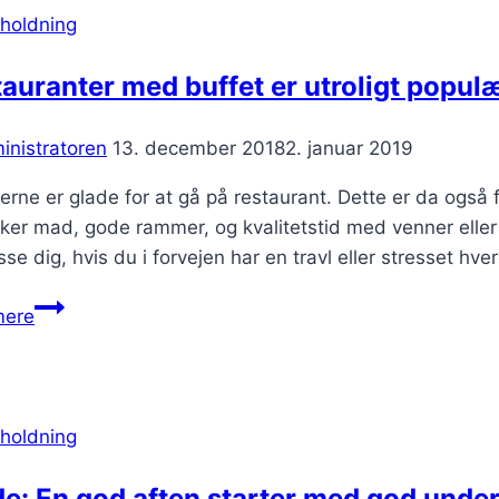
oplevelser
holdning
auranter med buffet er utroligt popul
inistratoren
13. december 2018
2. januar 2019
rne er glade for at gå på restaurant. Dette er da også f
ker mad, gode rammer, og kvalitetstid med venner elle
sse dig, hvis du i forvejen har en travl eller stresset hv
Restauranter
mere
med
buffet
er
utroligt
holdning
populære
e: En god aften starter med god unde