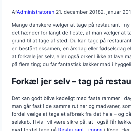
Af
Administratoren
21. december 2018
2. januar 20
Mange danskere vælger at tage på restaurant i ny
det hænder for langt de fleste, at man vælger at t
grund til at tage af sted. Du kan tage på restauran
en bestået eksamen, en årsdag eller fødselsdag elle
at forkæle jer selv, eller også orker I ikke at lav
på flere ting; du får fantastisk lækker mad i hygge
Forkæl jer selv – tag på resta
Det kan godt blive kedeligt med faste rammer i dagl
man går fast i de samme rutiner og madvaner, som 
fordel vælge at tage et afbræk fra det hele – og p
selskab. Hvis I vil være sikre på, at I også får læk
med fordel tage på
Restaurant Limone
i Køge. Her