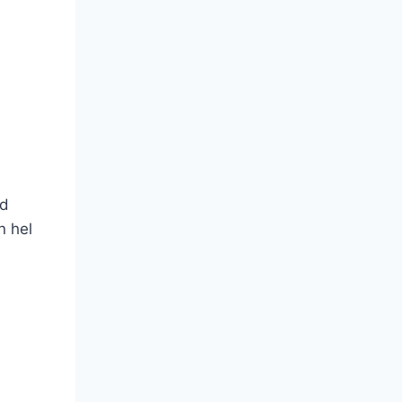
ad
n hel