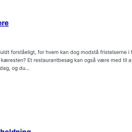
ære
uldt forståeligt, for hvem kan dog modstå fristelserne i
r kæresten? Et restaurantbesøg kan også være med til a
erdag, og du…
rholdning