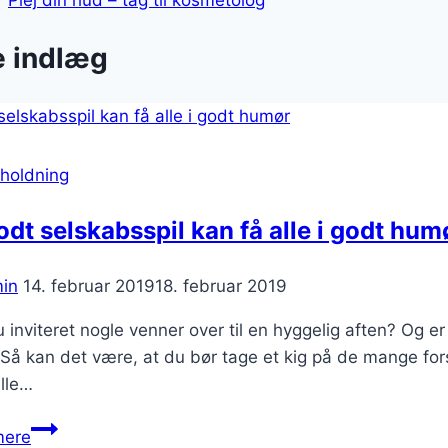
Plej din hud – tag til kosmetolog
e indlæg
holdning
odt selskabsspil kan få alle i godt hum
in
14. februar 2019
18. februar 2019
 inviteret nogle venner over til en hyggelig aften? Og er 
å kan det være, at du bør tage et kig på de mange fors
lle…
Et
mere