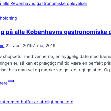
cocktailbar
til
din
holdning
fest
g på alle Københavns gastronomiske o
in
22. april 2019
7. maj 2019
ov shoppetur med vennerne, en hyggelig date med kære
ingen er, så kan et prægtigt måltid være en perfekt pr
lse, hvis man vel og mærke vælger det rigtige sted. Og
Smag
mere
på
alle
Københavns
gastronomiske