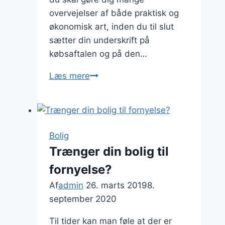
overvejelser af både praktisk og
økonomisk art, inden du til slut
sætter din underskrift på
købsaftalen og på den…
Køb
Læs mere
af
bolig-
husk
testamentet
Bolig
Trænger din bolig til
fornyelse?
Af
admin
26. marts 2019
8.
september 2020
Til tider kan man føle at der er