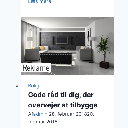
Sådan
Læs mere
vælger
du
tidssikre
spisebordsstole
der
holder
i
hverdagen
Bolig
Gode råd til dig, der
overvejer at tilbygge
Af
admin
28. februar 2018
20.
februar 2018