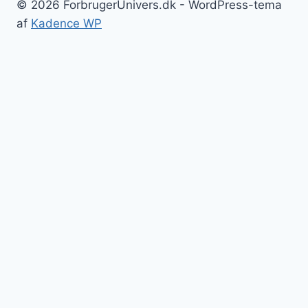
© 2026 ForbrugerUnivers.dk - WordPress-tema
af
Kadence WP
Forside
Skift
Bolig
undermenu
Hvidevarer
Køkkenmaskiner
Møbler
Elektronik
Diverse
Skift
Fritid
undermenu
Sport
Musik
Underholdning
Skift
Om