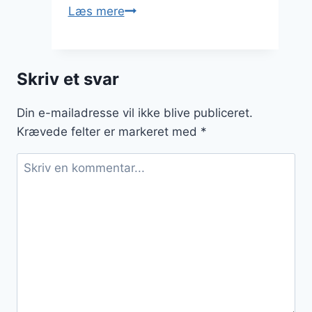
Gode
Læs mere
råd
ved
køb
Skriv et svar
af
bolig
Din e-mailadresse vil ikke blive publiceret.
Krævede felter er markeret med
*