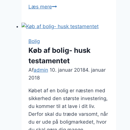
Bango.dk
Læs mere
har
Danmarks
største
sortiment
Bolig
i
Køb af bolig- husk
vinduer,
testamentet
døre
og
Af
admin
10. januar 2018
4. januar
garageporte
2018
Købet af en bolig er næsten med
sikkerhed den største investering,
du kommer til at lave i dit liv.
Derfor skal du træde varsomt, når
du er ude på boligmarkedet, hvor
du skal gøre dig mange