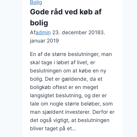
Bolig
overvejer
Gode råd ved køb af
at
bolig
tilbygge
Af
admin
23. december 2018
3.
januar 2019
En af de større beslutninger, man
skal tage i løbet af livet, er
beslutningen om at købe en ny
bolig. Det er gældende, da et
boligkøb oftest er en meget
langsigtet beslutning, og der er
tale om nogle større beløber, som
man sjældent investerer. Derfor er
det også vigtigt, at beslutningen
bliver taget på et…