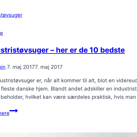
om
vin
se
stristøvsuger – her er de 10 bedste
in
7. maj 2017
7. maj 2017
ustristøvsuger er, når alt kommer til alt, blot en videre
 fleste danske hjem. Blandt andet adskiller en industris
 beholder, hvilket kan være særdeles praktisk, hvis man 
Industristøvsuger
mere
–
her
er