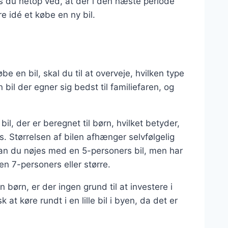
is du netop ved, at der i den næste periode
re idé et købe en ny bil.
be en bil, skal du til at overveje, hvilken type
n bil der egner sig bedst til familiefaren, og
bil, der er beregnet til børn, hvilket betyder,
. Størrelsen af bilen afhænger selvfølgelig
kan du nøjes med en 5-personers bil, men har
 en 7-personers eller større.
n børn, er der ingen grund til at investere i
 at køre rundt i en lille bil i byen, da det er