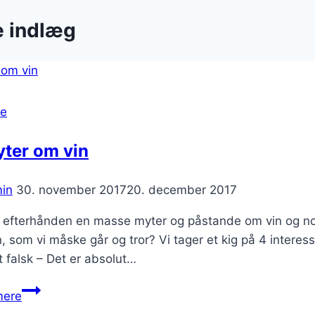
e indlæg
se
yter om vin
in
30. november 2017
20. december 2017
r efterhånden en masse myter og påstande om vin og nog
, som vi måske går og tror? Vi tager et kig på 4 interes
t falsk – Det er absolut…
4
mere
myter