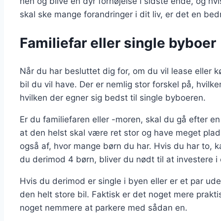
hen og blive en dyr fornøjelse i sidste ende, og hv
skal ske mange forandringer i dit liv, er det en bed
Familiefar eller single byboer
Når du har besluttet dig for, om du vil lease eller kø
bil du vil have. Der er nemlig stor forskel på, hvilke
hvilken der egner sig bedst til single byboeren.
Er du familiefaren eller -moren, skal du gå efter en 
at den helst skal være ret stor og have meget plads
også af, hvor mange børn du har. Hvis du har to, 
du derimod 4 børn, bliver du nødt til at investere i
Hvis du derimod er single i byen eller er et par ude
den helt store bil. Faktisk er det noget mere praktisk
noget nemmere at parkere med sådan en.