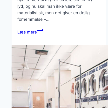
lyd, og nu skal man ikke være for
materialistisk, men det giver en dejlig
fornemmelse –…
Trænger
Læs mere
din
bolig
til
fornyelse?