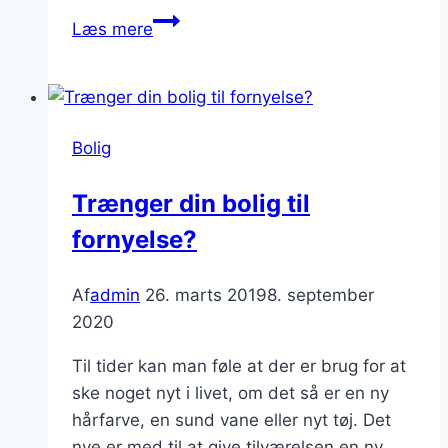
Overvejer
Læs mere
du
at
ændre
noget
Bolig
i
hjemmet?
Trænger din bolig til
fornyelse?
Af
admin
26. marts 2019
8. september
2020
Til tider kan man føle at der er brug for at
ske noget nyt i livet, om det så er en ny
hårfarve, en sund vane eller nyt tøj. Det
nye er med til at give tilværelsen en ny