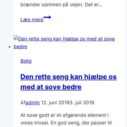
brænder sammen på vejen. Det er…
Få
Læs mere
tjekket
din
køler
inden
campingferien
Bolig
Den rette seng kan hjælpe os
med at sove bedre
Af
admin
12. juni 2018
3. juli 2018
At sove godt er et afgørende element i
vores trivsel. En god seng, der passer til