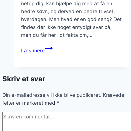
netop dig, kan hjælpe dig med at få en
bedre søvn, og derved en bedre trivsel i
hverdagen. Men hvad er en god seng? Det
findes der ikke noget entydigt svar på,
men du får her lidt fakta om,…
Den
Læs mere
rette
seng
kan
Skriv et svar
hjælpe
os
Din e-mailadresse vil ikke blive publiceret.
med
Krævede
felter er markeret med
at
*
sove
bedre