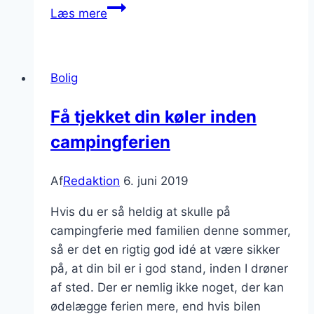
Derfor
Læs mere
skal
du
have
Bolig
ovenlysvinduer
i
Få tjekket din køler inden
dit
campingferien
hus
Af
Redaktion
6. juni 2019
Hvis du er så heldig at skulle på
campingferie med familien denne sommer,
så er det en rigtig god idé at være sikker
på, at din bil er i god stand, inden I drøner
af sted. Der er nemlig ikke noget, der kan
ødelægge ferien mere, end hvis bilen