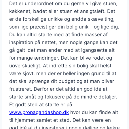
Det er underordnet om du gerne vil give stuen,
køkkenet, badet eller stuen et ansigtsløft. Det
er de forskellige unikke og endda skæve ting,
som lige præcist gør din bolig unik – og lige dig.
Du kan altid starte med at finde masser af
inspiration på nettet, men nogle gange kan det
gå galt idet man ender med at igangsætte alt
for mange ændringer. Det kan blive rodet og
uoverskueligt. At indrette sin bolig skal helst
være sjovt, men der er heller ingen grund til at
det skal sprænge dit budget og at man bliver
frustreret. Derfor er det altid en god idé at
starte småt og fokusere på de mindre detaljer.
Et godt sted at starte er på
www.propagandashop.dk
hvor du kan finde alt
til hjemmet samlet et sted. Det kan være en
god idé at du investerer i nogle dejlige og lækre