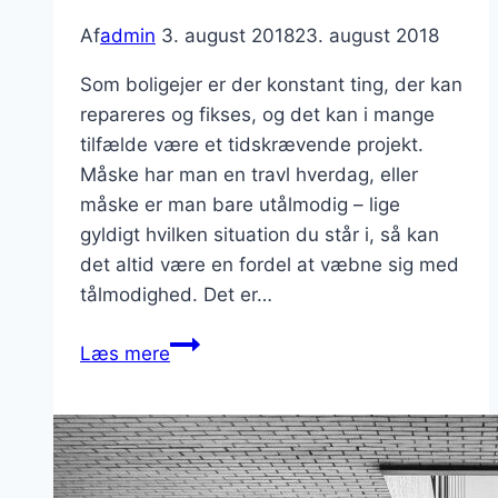
Af
admin
3. august 2018
23. august 2018
Som boligejer er der konstant ting, der kan
repareres og fikses, og det kan i mange
tilfælde være et tidskrævende projekt.
Måske har man en travl hverdag, eller
måske er man bare utålmodig – lige
gyldigt hvilken situation du står i, så kan
det altid være en fordel at væbne sig med
tålmodighed. Det er…
Er
Læs mere
du
i
tvivl,
om
din