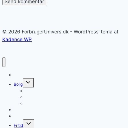
© 2026 ForbrugerUnivers.dk - WordPress-tema af
Kadence WP
Forside
Skift
Bolig
undermenu
Hvidevarer
Køkkenmaskiner
Møbler
Elektronik
Diverse
Skift
Fritid
undermenu