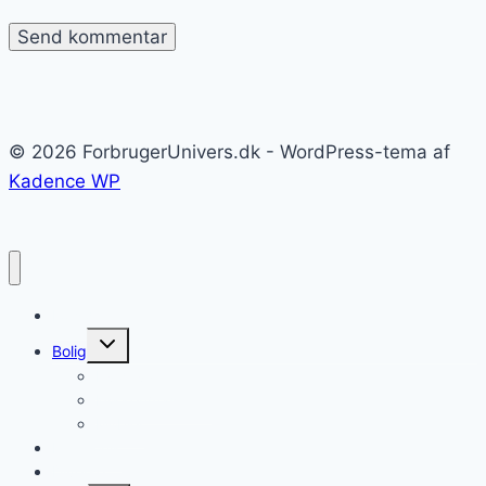
© 2026 ForbrugerUnivers.dk - WordPress-tema af
Kadence WP
Forside
Skift
Bolig
undermenu
Hvidevarer
Køkkenmaskiner
Møbler
Elektronik
Diverse