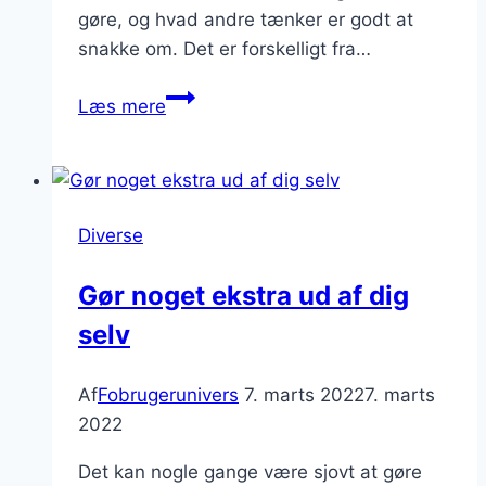
gøre, og hvad andre tænker er godt at
snakke om. Det er forskelligt fra…
Sådan
Læs mere
får
du
det
bedste
Diverse
ud
af
Gør noget ekstra ud af dig
mødet
selv
Af
Fobrugerunivers
7. marts 2022
7. marts
2022
Det kan nogle gange være sjovt at gøre