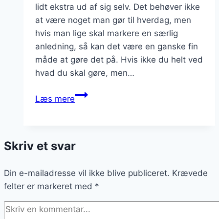
lidt ekstra ud af sig selv. Det behøver ikke
at være noget man gør til hverdag, men
hvis man lige skal markere en særlig
anledning, så kan det være en ganske fin
måde at gøre det på. Hvis ikke du helt ved
hvad du skal gøre, men…
Gør
Læs mere
noget
ekstra
ud
Skriv et svar
af
dig
Din e-mailadresse vil ikke blive publiceret.
selv
Krævede
felter er markeret med
*