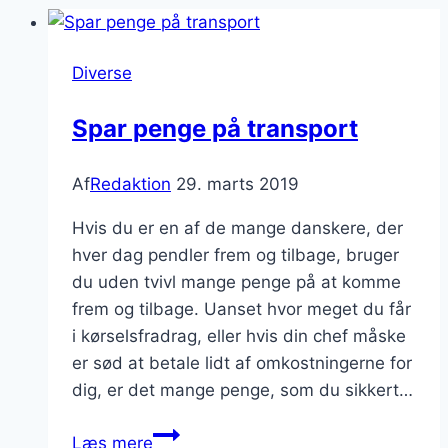
Diverse
Spar penge på transport
Af
Redaktion
29. marts 2019
Hvis du er en af de mange danskere, der
hver dag pendler frem og tilbage, bruger
du uden tvivl mange penge på at komme
frem og tilbage. Uanset hvor meget du får
i kørselsfradrag, eller hvis din chef måske
er sød at betale lidt af omkostningerne for
dig, er det mange penge, som du sikkert…
Spar
Læs mere