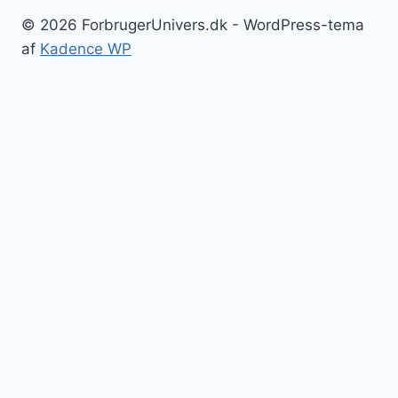
© 2026 ForbrugerUnivers.dk - WordPress-tema
af
Kadence WP
Forside
Skift
Bolig
undermenu
Hvidevarer
Køkkenmaskiner
Møbler
Elektronik
Diverse
Skift
Fritid
undermenu
Sport
Musik
Underholdning