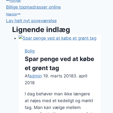
Indlægsnavigation
Forrige
Billige topmadrasser online
Næste
Lav helt nyt soveværelse
Lignende indlæg
Bolig
Spar penge ved at købe
et grønt tag
Af
admin
19. marts 2018
3. april
2018
I dag behøver man ikke længere
at nøjes med et kedeligt og mørkt
tag. Man kan vælge mellem