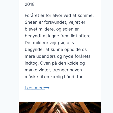
2018
Foråret er for alvor ved at komme.
Sneen er forsvundet, vejret er
blevet mildere, og solen er
begyndt at kigge frem lidt oftere.
Det mildere vejr gør, at vi
begynder at kunne opholde os
mere udendørs og nyde forårets
indtog. Oven på den kolde og
mørke vinter, trænger haven
måske til en kærlig hånd, for…
Gør
Læs mere
haven
klar
til