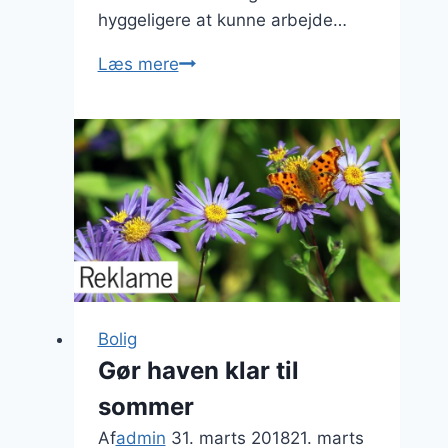
hyggeligere at kunne arbejde…
Skab
Læs mere
dit
helt
eget
hyggelige
hjemmekontor
–
læs
med
her
Bolig
Gør haven klar til
sommer
Af
admin
31. marts 2018
21. marts