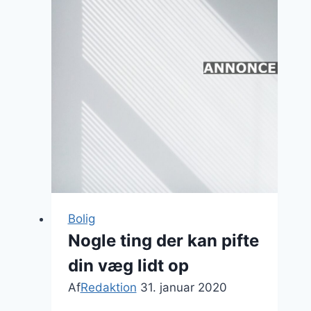
er
den
bedste
investering
du
kan
foretage
Bolig
Nogle ting der kan pifte
din væg lidt op
Af
Redaktion
31. januar 2020