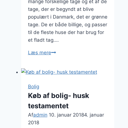
mange forskellige tage og et af de
tage, der er begyndt at blive
populært i Danmark, det er grønne
tage. De er både billige, og passer
til de fleste huse der har brug for
et fladt tag….
Spar
Læs mere
penge
ved
at
købe
Bolig
et
Køb af bolig- husk
grønt
testamentet
tag
Af
admin
10. januar 2018
4. januar
2018