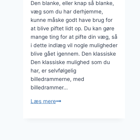
Den blanke, eller knap så blanke,
væg som du har derhjemme,
kunne måske godt have brug for
at blive piftet lidt op. Du kan gøre
mange ting for at pifte din væg, så
i dette indlæg vil nogle muligheder
blive gået igennem. Den klassiske
Den klassiske mulighed som du
har, er selvfølgelig
billedrammerne, med
billedrammer…
Nogle
Læs mere
ting
der
kan
pifte