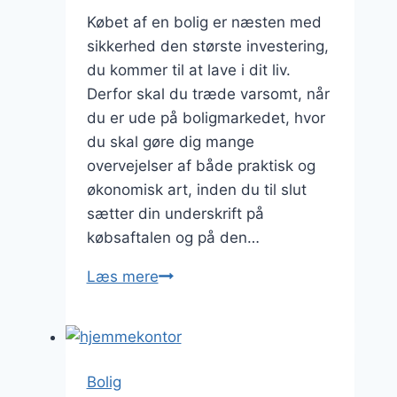
Købet af en bolig er næsten med
sikkerhed den største investering,
du kommer til at lave i dit liv.
Derfor skal du træde varsomt, når
du er ude på boligmarkedet, hvor
du skal gøre dig mange
overvejelser af både praktisk og
økonomisk art, inden du til slut
sætter din underskrift på
købsaftalen og på den…
Køb
Læs mere
af
bolig-
husk
testamentet
Bolig