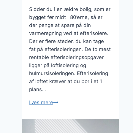
Sidder du i en ældre bolig, som er
bygget før midt i 80’erne, så er
der penge at spare på din
varmeregning ved at efterisolere.
Der er flere steder, du kan tage
fat på efterisoleringen. De to mest
rentable efterisoleringsopgaver
ligger på loftisolering og
hulmursisoleringen. Efterisolering
af loftet kræver at du bor i et 1
plans…
Efterisolering
Læs mere
af
din
bolig