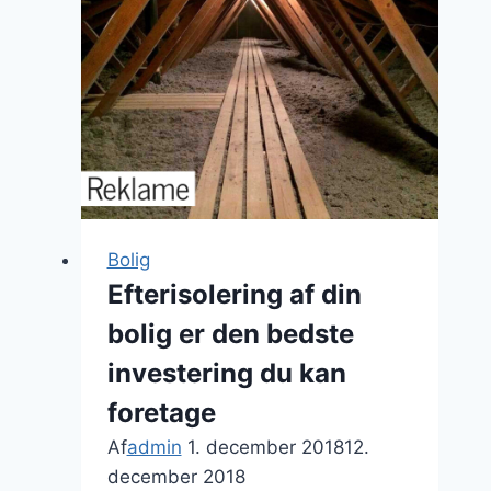
sommer
Bolig
Efterisolering af din
bolig er den bedste
investering du kan
foretage
Af
admin
1. december 2018
12.
december 2018