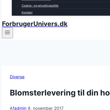
Cookie- og privatlivspolitik
Kontakt
ForbrugerUnivers.dk
Diverse
Blomsterlevering til din h
Af
admin
9. november 2017