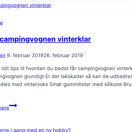
se
 campingvognen vinterklar
in
9. februar 2019
26. februar 2019
 lidt tips til hvordan du bedst får campingvognen vinte
ngvognen grundigt Er der lakskader så kan de udbedres 
les med vintervoks Smør gummilister med silikone Brug s
Gør
mere
campingvognen
vinterklar