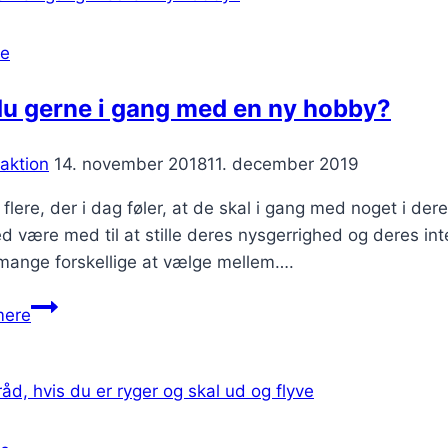
se
du gerne i gang med en ny hobby?
aktion
14. november 2018
11. december 2019
 flere, der i dag føler, at de skal i gang med noget i d
 være med til at stille deres nysgerrighed og deres inte
 mange forskellige at vælge mellem….
Vil
mere
du
gerne
i
gang
med