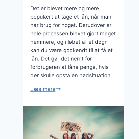
Det er blevet mere og mere
populært at tage et lån, når man
har brug for noget. Derudover er
hele processen blevet gjort meget
nemmere, og i løbet af et døgn
kan du være godkendt til at få et
lån. Det gør det nemt for
forbrugeren at låne penge, hvis
der skulle opstå en nødsituation,…
Vær
Læs mere
varsom,
når
du
skal
have
et