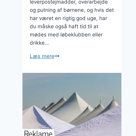
leverpostejmadder, overarbejde
og putning af børnene, og hvis det
har været en rigtig god uge, har
du måske også haft tid til at
mødes med løbeklubben eller
drikke…
Savner
Læs mere
du
spænding
i
hverdagen?