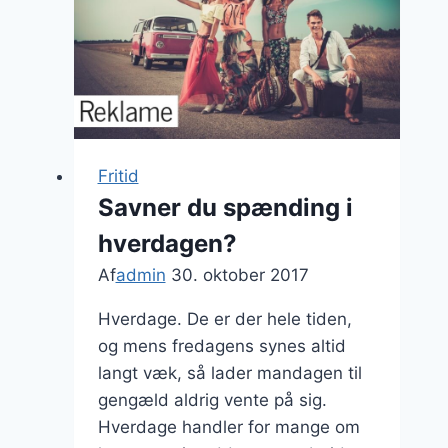
mindre
lån
Fritid
Savner du spænding i
hverdagen?
Af
admin
30. oktober 2017
Hverdage. De er der hele tiden,
og mens fredagens synes altid
langt væk, så lader mandagen til
gengæld aldrig vente på sig.
Hverdage handler for mange om