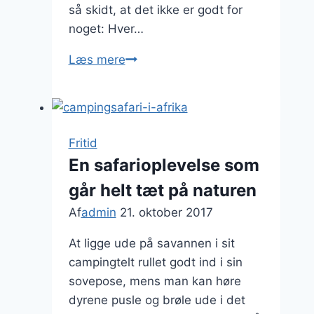
så skidt, at det ikke er godt for
noget: Hver…
Tjen
Læs mere
4.500
kr.
på
dine
Fritid
forsinkede
En safarioplevelse som
fly
går helt tæt på naturen
Af
admin
21. oktober 2017
At ligge ude på savannen i sit
campingtelt rullet godt ind i sin
sovepose, mens man kan høre
dyrene pusle og brøle ude i det