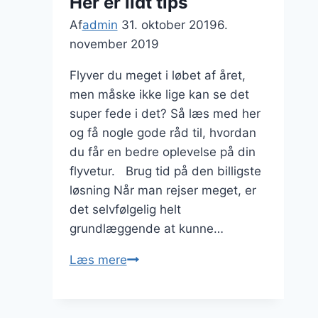
Her er lidt tips
Af
admin
31. oktober 2019
6.
november 2019
Flyver du meget i løbet af året,
men måske ikke lige kan se det
super fede i det? Så læs med her
og få nogle gode råd til, hvordan
du får en bedre oplevelse på din
flyvetur. Brug tid på den billigste
løsning Når man rejser meget, er
det selvfølgelig helt
grundlæggende at kunne…
Skal
Læs mere
du
ud
og