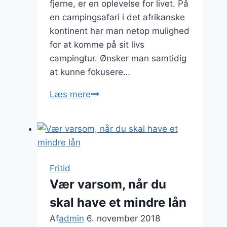
fjerne, er en oplevelse for livet. På
en campingsafari i det afrikanske
kontinent har man netop mulighed
for at komme på sit livs
campingtur. Ønsker man samtidig
at kunne fokusere…
En
Læs mere
safarioplevelse
som
går
helt
tæt
Fritid
på
Vær varsom, når du
naturen
skal have et mindre lån
Af
admin
6. november 2018