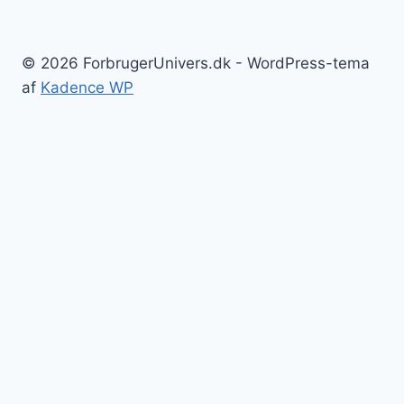
© 2026 ForbrugerUnivers.dk - WordPress-tema
af
Kadence WP
Forside
Skift
Bolig
undermenu
Hvidevarer
Køkkenmaskiner
Møbler
Elektronik
Diverse
Skift
Fritid
undermenu
Sport
Musik