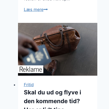
Sådan
Læs mere
får
du
folk
til
at
huske
din
fest
Fritid
Skal du ud og flyve i
den kommende tid?