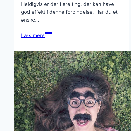
Heldigvis er der flere ting, der kan have
god effekt i denne forbindelse. Har du et
ønske…
Sådan
Læs mere
får
du
din
gellak
til
at
holde
bedre