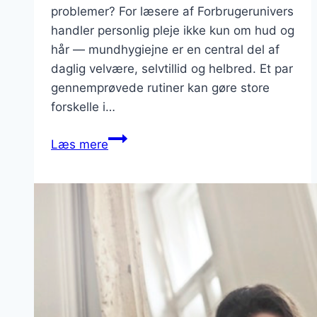
problemer? For læsere af Forbrugerunivers
handler personlig pleje ikke kun om hud og
hår — mundhygiejne er en central del af
daglig velvære, selvtillid og helbred. Et par
gennemprøvede rutiner kan gøre store
forskelle i…
Smil
Læs mere
med
selvtillid:
praktiske
vaner
for
en
sund
mund