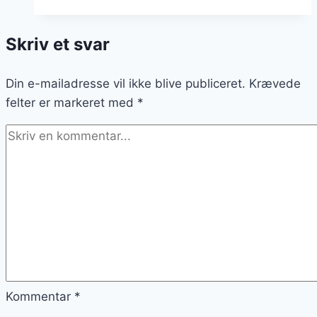
højsæson
for
Skriv et svar
forskellige
skønhedsbehandlinger
Din e-mailadresse vil ikke blive publiceret.
Krævede
felter er markeret med
*
Kommentar
*