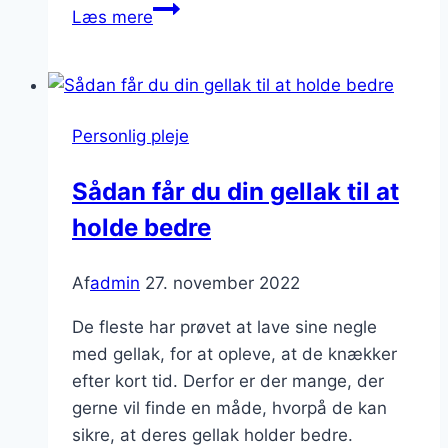
Dior
Læs mere
læbestift
til
attraktive
priser
Personlig pleje
Sådan får du din gellak til at
holde bedre
Af
admin
27. november 2022
De fleste har prøvet at lave sine negle
med gellak, for at opleve, at de knækker
efter kort tid. Derfor er der mange, der
gerne vil finde en måde, hvorpå de kan
sikre, at deres gellak holder bedre.