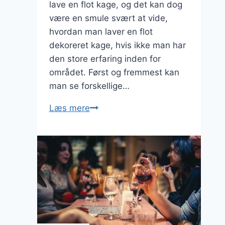
lave en flot kage, og det kan dog
være en smule svært at vide,
hvordan man laver en flot
dekoreret kage, hvis ikke man har
den store erfaring inden for
området. Først og fremmest kan
man se forskellige…
Sådan
Læs mere
laver
man
en
lækker
og
flot
dekoreret
kage