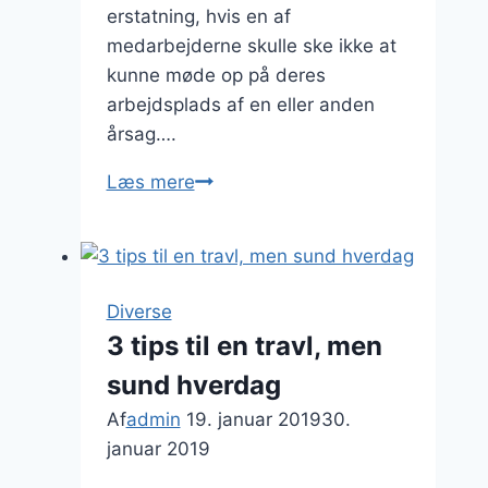
erstatning, hvis en af
medarbejderne skulle ske ikke at
kunne møde op på deres
arbejdsplads af en eller anden
årsag….
Rekruttering
Læs mere
af
håndværkere
Diverse
3 tips til en travl, men
sund hverdag
Af
admin
19. januar 2019
30.
januar 2019