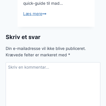
quick-guide til mad…
Hvordan
Læs mere
matcher
du
mad
Skriv et svar
og
vin?
Din e-mailadresse vil ikke blive publiceret.
Krævede felter er markeret med
*