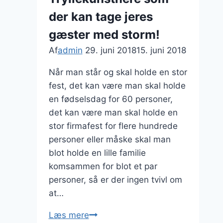
hverdag
der kan tage jeres
gæster med storm!
Af
admin
29. juni 2018
15. juni 2018
Når man står og skal holde en stor
fest, det kan være man skal holde
en fødselsdag for 60 personer,
det kan være man skal holde en
stor firmafest for flere hundrede
personer eller måske skal man
blot holde en lille familie
komsammen for blot et par
personer, så er der ingen tvivl om
at…
Tryllekunstnere
Læs mere