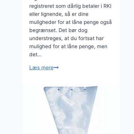
registreret som dårlig betaler i RKI
eller lignende, så er dine
muligheder for at låne penge også
begrænset. Det bør dog
understreges, at du fortsat har
mulighed for at låne penge, men
det…
Lån
Læs mere
af
penge
på
trods
af
RKI
–
er