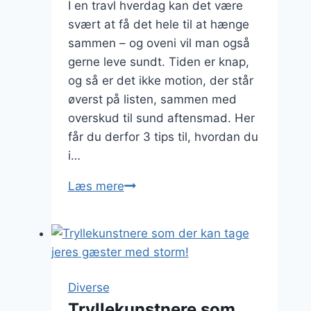
I en travl hverdag kan det være
svært at få det hele til at hænge
sammen – og oveni vil man også
gerne leve sundt. Tiden er knap,
og så er det ikke motion, der står
øverst på listen, sammen med
overskud til sund aftensmad. Her
får du derfor 3 tips til, hvordan du
i…
3
Læs mere
tips
til
en
travl,
men
Diverse
sund
Tryllekunstnere som