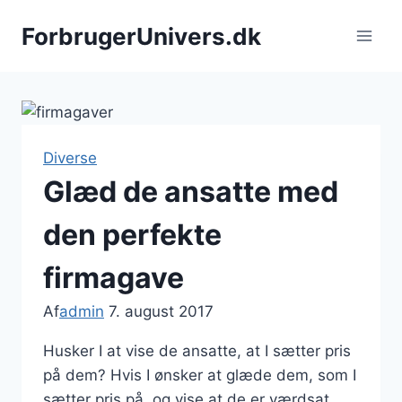
Fortsæt
ForbrugerUnivers.dk
til
indhold
Diverse
Glæd de ansatte med
den perfekte
firmagave
Af
admin
7. august 2017
Husker I at vise de ansatte, at I sætter pris
på dem? Hvis I ønsker at glæde dem, som I
sætter pris på, og vise at de er værdsat,