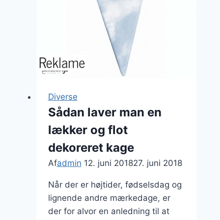
det
overhovedet
en
mulighed?
Diverse
Sådan laver man en
lækker og flot
dekoreret kage
Af
admin
12. juni 2018
27. juni 2018
Når der er højtider, fødselsdag og
lignende andre mærkedage, er
der for alvor en anledning til at