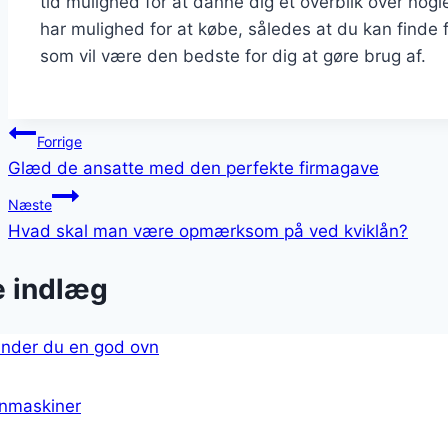
tid mulighed for at danne dig et overblik over nogl
har mulighed for at købe, således at du kan finde f
som vil være den bedste for dig at gøre brug af.
Indlægsnavigation
Forrige
Glæd de ansatte med den perfekte firmagave
Næste
Hvad skal man være opmærksom på ved kviklån?
e indlæg
nmaskiner