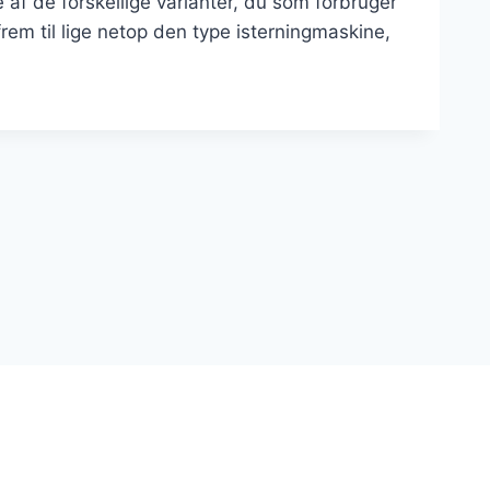
e af de forskellige varianter, du som forbruger
rem til lige netop den type isterningmaskine,