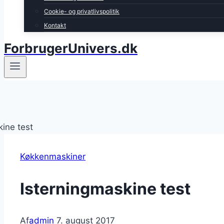
Cookie- og privatlivspolitik
Kontakt
ForbrugerUnivers.dk
Køkkenmaskiner
Isterningmaskine test
Af
admin
7. august 2017