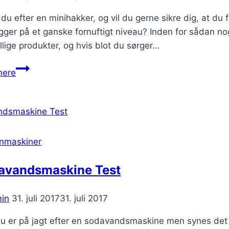
du efter en minihakker, og vil du gerne sikre dig, at du få
gger på et ganske fornuftigt niveau? Inden for sådan no
llige produkter, og hvis blot du sørger…
Minihakker
mere
test
nmaskiner
avandsmaskine Test
in
31. juli 2017
31. juli 2017
du er på jagt efter en sodavandsmaskine men synes det 