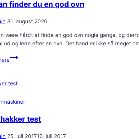
n finder du en god ovn
in
31. august 2020
n være hårdt at finde en god ovn nogle gange, og derfor 
l ud og lede efter en ovn. Det handler ikke så meget om, 
Sådan
mere
finder
du
en
god
ovn
nmaskiner
hakker test
in
25. juli 2017
16. juli 2017