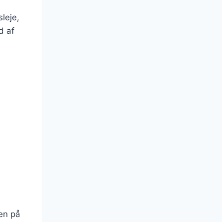
sleje,
d af
en på