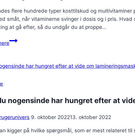
ndes flere hundrede typer kosttilskud og multivitamine
d småt, når vitaminerne svinger i dosis og i pris. Hvad 
ting at gå efter, så du undgår du at proppe…
Hvilket
mere
vitamin
har
du
brug
for
se
i
dagligdagen?
du nogensinde har hungret efter at vi
rugerunivers
9. oktober 2022
13. oktober 2022
n kigger på hvilke spørgsmål, som er mest relateret til