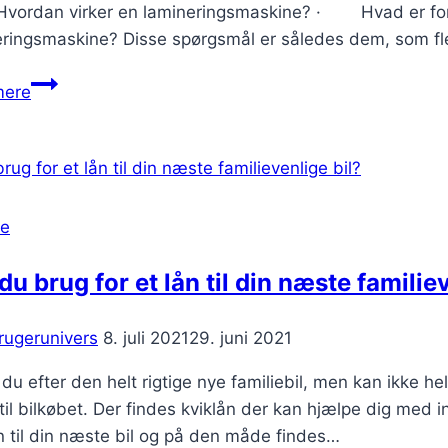
rdan virker en lamineringsmaskine? · Hvad er fors
eringsmaskine? Disse spørgsmål er således dem, som fl
Alt
mere
du
nogensinde
har
hungret
efter
se
at
vide
du brug for et lån til din næste familie
om
lamineringsmaskiner
rugerunivers
8. juli 2021
29. juni 2021
du efter den helt rigtige nye familiebil, men kan ikke hel
til bilkøbet. Der findes kviklån der kan hjælpe dig med in
n til din næste bil og på den måde findes…