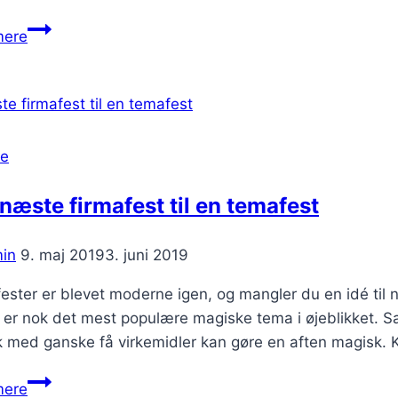
Har
mere
du
brug
for
et
lån
se
til
din
næste firmafest til en temafest
næste
familievenlige
in
9. maj 2019
3. juni 2019
bil?
ster er blevet moderne igen, og mangler du en idé til 
 er nok det mest populære magiske tema i øjeblikket. Sa
sk med ganske få virkemidler kan gøre en aften magisk.
Gør
mere