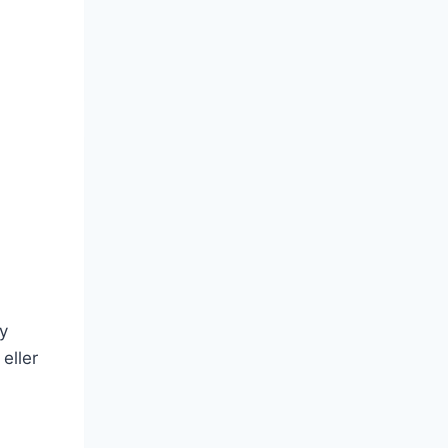
y
eller