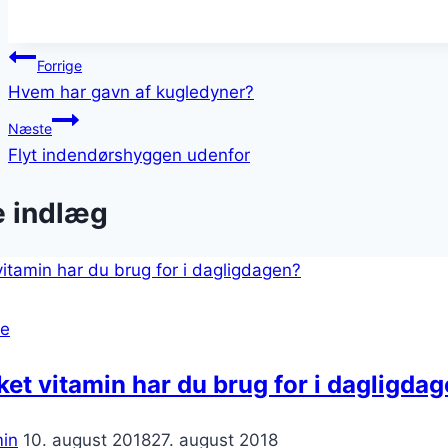
Indlægsnavigation
Forrige
Hvem har gavn af kugledyner?
Næste
Flyt indendørshyggen udenfor
e indlæg
se
ket vitamin har du brug for i dagligda
in
10. august 2018
27. august 2018