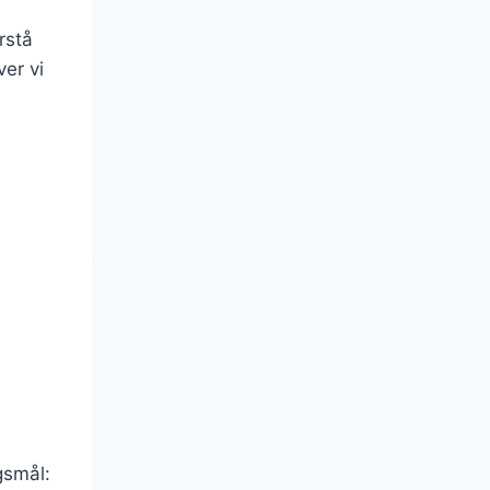
rstå
er vi
gsmål: