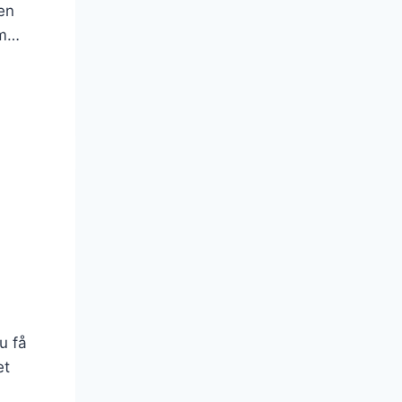
en
om…
u få
et