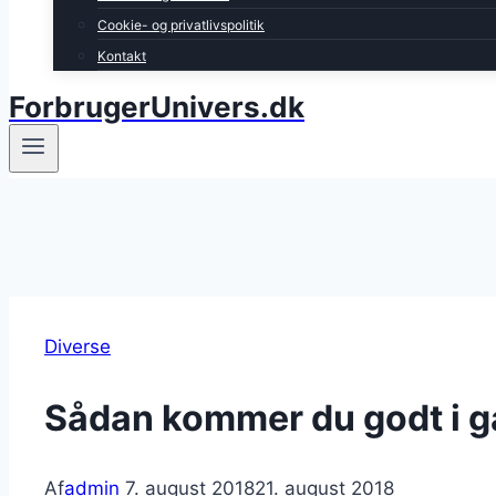
Cookie- og privatlivspolitik
Kontakt
ForbrugerUnivers.dk
Diverse
Sådan kommer du godt i g
Af
admin
7. august 2018
21. august 2018