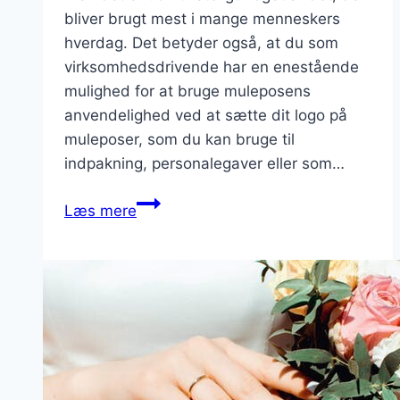
bliver brugt mest i mange menneskers
hverdag. Det betyder også, at du som
virksomhedsdrivende har en enestående
mulighed for at bruge muleposens
anvendelighed ved at sætte dit logo på
muleposer, som du kan bruge til
indpakning, personalegaver eller som…
Muleposer
Læs mere
med
logo
giver
dig
mange
muligheder