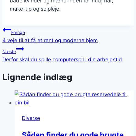
både kvinder og mænd inden for hud, hår,
make-up og solpleje.
Indlægsnavigation
Forrige
4 veje til at få et rent og moderne hjem
Næste
Derfor skal du spille computerspil i din arbejdstid
Lignende indlæg
Diverse
Sådan finder du gode brugte