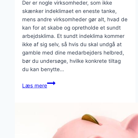
Der er nogle virksomheder, som ikke
skænker indeklimaet en eneste tanke,
mens andre virksomheder gør alt, hvad de
kan for at skabe og opretholde et sundt
arbejdsklima. Et sundt indeklima kommer
ikke af sig selv, så hvis du skal undgå at
gamble med dine medarbejders helbred,
bør du undersøge, hvilke konkrete tiltag
du kan benytte…
Projekt
Læs mere
sundere
arbejdsklima
–
Masser
af
tips