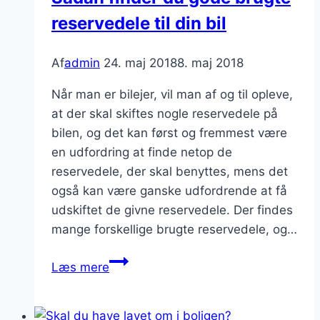
reservedele til din bil
Af
admin
24. maj 2018
8. maj 2018
Når man er bilejer, vil man af og til opleve,
at der skal skiftes nogle reservedele på
bilen, og det kan først og fremmest være
en udfordring at finde netop de
reservedele, der skal benyttes, mens det
også kan være ganske udfordrende at få
udskiftet de givne reservedele. Der findes
mange forskellige brugte reservedele, og…
Sådan
Læs mere
finder
du
gode