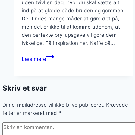
uden tvivl en dag, hvor du skal sætte alt
ind på at glæde både bruden og gommen.
Der findes mange måder at gøre det på,
men det er ikke til at komme udenom, at
den perfekte bryllupsgave vil gøre dem
lykkelige. Få inspiration her. Kaffe på…
Sådan
Læs mere
gør
du
brudeparret
Skriv et svar
endnu
mere
Din e-mailadresse vil ikke blive publiceret.
lykkeligt
Krævede
felter er markeret med
*