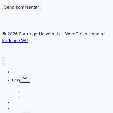
© 2026 ForbrugerUnivers.dk - WordPress-tema af
Kadence WP
Forside
Skift
Bolig
undermenu
Hvidevarer
Køkkenmaskiner
Møbler
Elektronik
Diverse