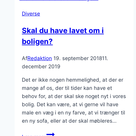
brugte
Diverse
reservedele
til
Skal du have lavet om i
din
boligen?
bil
Af
Redaktion
19. september 2018
11.
december 2019
Det er ikke nogen hemmelighed, at der er
mange af os, der til tider kan have et
behov for, at der skal ske noget nyt i vores
bolig. Det kan være, at vi gerne vil have
male en væg i en ny farve, at vi trænger til
en ny sofa, eller at der skal møbleres…
Skal