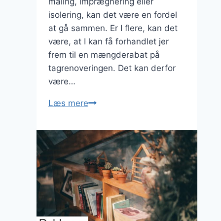
maling, imprægnering eller
isolering, kan det være en fordel
at gå sammen. Er I flere, kan det
være, at I kan få forhandlet jer
frem til en mængderabat på
tagrenoveringen. Det kan derfor
være…
Tagrenovering
Læs mere
–
gå
sammen
og
spar
penge