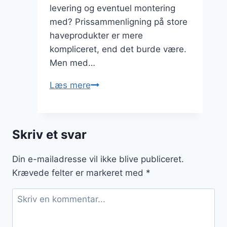
levering og eventuel montering
med? Prissammenligning på store
haveprodukter er mere
kompliceret, end det burde være.
Men med…
Prisgennemsigtighed:
Læs mere
Sådan
sammenligner
du
Skriv et svar
priser
på
Din e-mailadresse vil ikke blive publiceret.
store
Krævede felter er markeret med
*
haveprodukter