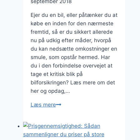
september 2018
Ejer du en bil, eller påtænker du at
købe en inden for den nærmeste
fremtid, så er du sikkert allerede
nu på udkig efter måder, hvorpå
du kan nedsætte omkostninger en
smule, som opstår hermed. Har
du i den forbindelse overvejet at
tage et kritisk blik på
bilforsikringen? Læs mere om det
her og opdag,…
Sørg
Læs mere
for
at
få
din