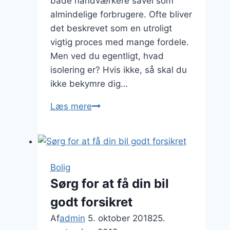
både håndværkere såvel som
almindelige forbrugere. Ofte bliver
det beskrevet som en utroligt
vigtig proces med mange fordele.
Men ved du egentligt, hvad
isolering er? Hvis ikke, så skal du
ikke bekymre dig…
Det
Læs mere
skal
du
vide
om
Bolig
isolering
Sørg for at få din bil
godt forsikret
Af
admin
5. oktober 2018
25.