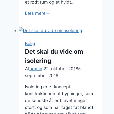
et rødt rum og et hvidt…
Hvordan
Læs mere
skal
dit
hjem
dekoreres?
Bolig
Det skal du vide om
isolering
Af
admin
22. oktober 2018
5.
september 2018
Isolering er et koncept i
konstruktionen af bygninger, som
de seneste år er blevet meget
stort, og som har taget fat blandt