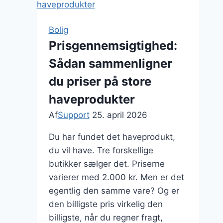
bil
godt
Bolig
forsikret
Prisgennemsigtighed:
Sådan sammenligner
du priser på store
haveprodukter
Af
Support
25. april 2026
Du har fundet det haveprodukt,
du vil have. Tre forskellige
butikker sælger det. Priserne
varierer med 2.000 kr. Men er det
egentlig den samme vare? Og er
den billigste pris virkelig den
billigste, når du regner fragt,