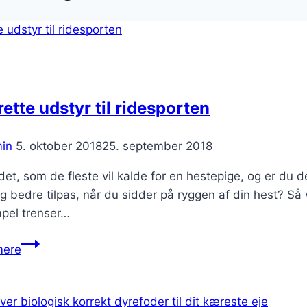
rette udstyr til ridesporten
in
5. oktober 2018
25. september 2018
det, som de fleste vil kalde for en hestepige, og er du der
ig bedre tilpas, når du sidder på ryggen af din hest? Så 
pel trenser…
Det
mere
rette
udstyr
til