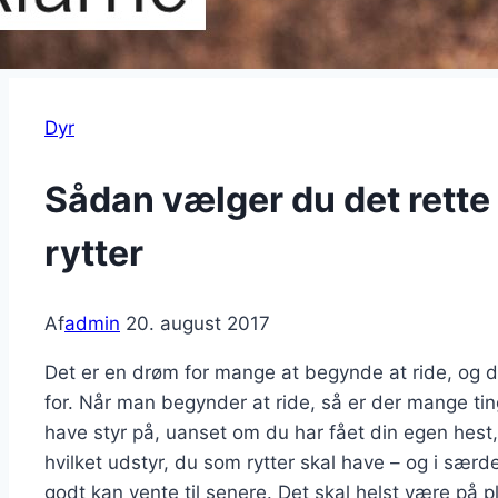
Dyr
Sådan vælger du det rette 
rytter
Af
admin
20. august 2017
Det er en drøm for mange at begynde at ride, og 
for. Når man begynder at ride, så er der mange ting
have styr på, uanset om du har fået din egen hest, 
hvilket udstyr, du som rytter skal have – og i sær
godt kan vente til senere. Det skal helst være på p