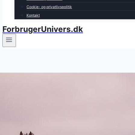
Cookie- og privatlivspolitik
Kontakt
ForbrugerUnivers.dk