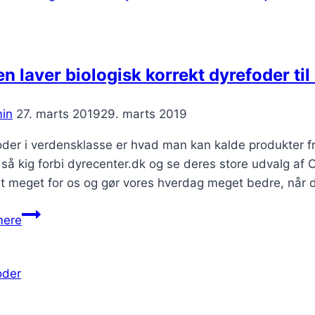
ridesporten
en laver biologisk korrekt dyrefoder til
in
27. marts 2019
29. marts 2019
der i verdensklasse er hvad man kan kalde produkter fra O
 så kig forbi dyrecenter.dk og se deres store udvalg af 
t meget for os og gør vores hverdag meget bedre, når
Orijen
mere
laver
biologisk
korrekt
dyrefoder
til