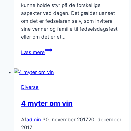
kunne holde styr på de forskellige
aspekter ved dagen. Det gælder uanset
om det er fødselaren selv, som invitere
sine venner og familie til fødselsdagsfest
eller om det er et…
Få
Læs mere
en
perfekt
fødselsdag!
Diverse
4 myter om vin
Af
admin
30. november 2017
20. december
2017