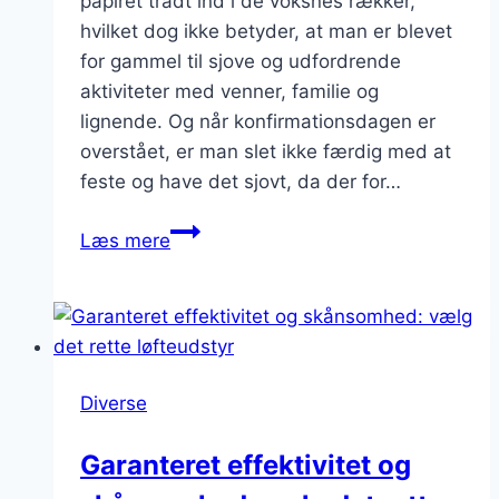
papiret trådt ind i de voksnes rækker,
hvilket dog ikke betyder, at man er blevet
for gammel til sjove og udfordrende
aktiviteter med venner, familie og
lignende. Og når konfirmationsdagen er
overstået, er man slet ikke færdig med at
feste og have det sjovt, da der for…
Blå
Læs mere
mandag
med
mange
uforglemmelige
aktiviteter
Diverse
Garanteret effektivitet og