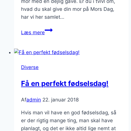
mor med en dejlig gave. Er du i tvivl om,
hvad du skal give din mor på Mors Dag,
har vi her samlet…
Find
Læs mere
den
helt
rigtige
gave
Diverse
til
din
Få en perfekt fødselsdag!
mor
på
Af
admin
22. januar 2018
Mors
dag
Hvis man vil have en god fødselsdag, så
er der rigtig mange ting, man skal have
planlagt, og det er ikke altid lige nemt at