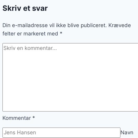
den
Skriv et svar
helt
rigtige
Din e-mailadresse vil ikke blive publiceret.
nytårsaften
Krævede
felter er markeret med
*
Kommentar
*
Navn